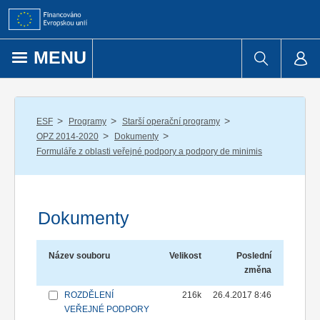
Přejít k obsahu
MENU
/
/
/
ESF
Programy
Starší operační programy
/
/
OPZ 2014-2020
Dokumenty
Formuláře z oblasti veřejné podpory a podpory de minimis
Dokumenty
Název souboru
Velikost
Poslední
změna
ROZDĚLENÍ
216k
26.4.2017 8:46
VEŘEJNÉ PODPORY