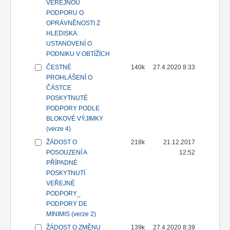
VEŘEJNOU
PODPORU O
OPRÁVNĚNOSTI Z
HLEDISKA
USTANOVENÍ O
PODNIKU V OBTÍŽÍCH
ČESTNÉ
140k
27.4.2020 8:33
PROHLÁŠENÍ O
ČÁSTCE
POSKYTNUTÉ
PODPORY PODLE
BLOKOVÉ VÝJIMKY
(verze 4)
ŽÁDOST O
218k
21.12.2017
POSOUZENÍ A
12:52
PŘÍPADNÉ
POSKYTNUTÍ
VEŘEJNÉ
PODPORY_
PODPORY DE
MINIMIS (verze 2)
ŽÁDOST O ZMĚNU
139k
27.4.2020 8:39