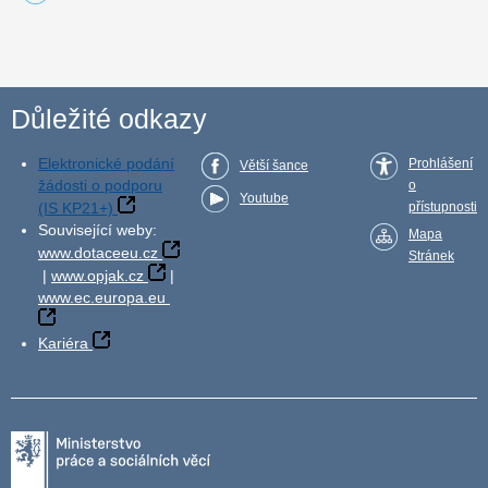
Důležité odkazy
Elektronické podání
Prohlášení
Větší šance
žádosti o podporu
o
Youtube
(IS KP21+)
přístupnosti
Související weby:
Mapa
www.dotaceeu.cz
Stránek
|
www.opjak.cz
|
www.ec.europa.eu
Kariéra