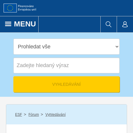
Přejít k obsahu
MENU
/
/
ESF
Fórum
Vyhledávání