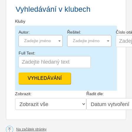
Vyhledávání v klubech
Kluby
Autor:
Řešitel:
Číslo ot
Zadejte jméno
Zadejte jméno
Full Text:
Zobrazit:
Řadit dle:
Na začátek stránky