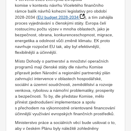
komise v kontextu návrhu Víceletého finančního
rámce balík návrhů kohezní legislativy pro období
2028-2034 (
EU budget 2028-2034
), a tím zahájila
proces vyjednávání s členskými státy. Evropa čelí
rostoucímu počtu výzev v mnoha oblastech, jako je
bezpečnost, obrana, konkurenceschopnost, migrace,
energetika a odolnost vůči změně klimatu. EK proto
navrhuje rozpočet EU tak, aby byl efektivnější,
flexibilnější a účinnější.
Místo Dohody o partnerství a množství operačních
programů mají členské státy dle návrhu Komise
připravit jeden Národní a regionální partnerský plán
zahrnující intervence v oblastech hospodářské,
sociální a územní soudržnosti, zemědělství a rozvoje
venkova, rybolovu a námořní problematiky, prosperity
a bezpečnosti. To by, dle představ Komise, mělo
přinést zjednodušení implementace a spolu
s přechodem na výkonnostně orientované financování
účinnější využívání evropských finančních prostředků.
Ministerstvo práce a sociálních věcí bude usilovat o to,
aby v českém Plánu byly náležitě zohledněny