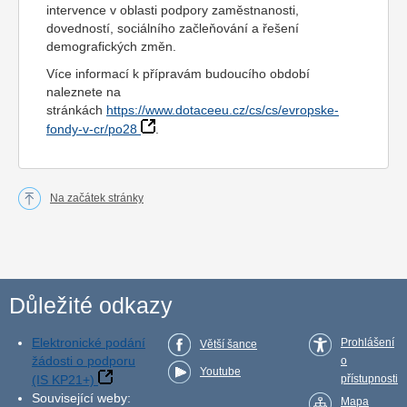
intervence v oblasti podpory zaměstnanosti,
dovedností, sociálního začleňování a řešení
demografických změn.
Více informací k přípravám budoucího období
naleznete na
stránkách
https://www.dotaceeu.cz/cs/cs/evropske-
fondy-v-cr/po28
.
Na začátek stránky
Důležité odkazy
Elektronické podání
Prohlášení
Větší šance
žádosti o podporu
o
Youtube
(IS KP21+)
přístupnosti
Související weby:
Mapa