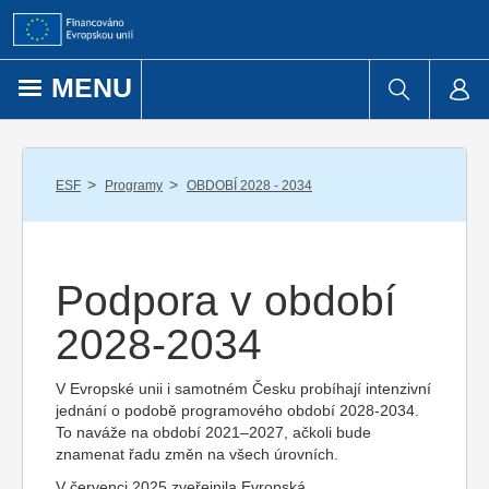
Přejít k obsahu
MENU
/
/
ESF
Programy
OBDOBÍ 2028 - 2034
Podpora v období
2028-2034
V Evropské unii i samotném Česku probíhají intenzivní
jednání o podobě programového období 2028-2034.
To naváže na období 2021–2027, ačkoli bude
znamenat řadu změn na všech úrovních.
V červenci 2025 zveřejnila Evropská