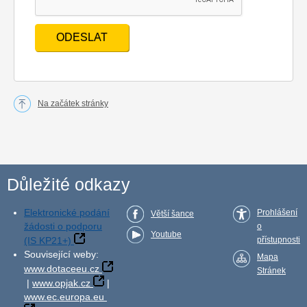
Na začátek stránky
Důležité odkazy
Elektronické podání
Prohlášení
Větší šance
žádosti o podporu
o
Youtube
(IS KP21+)
přístupnosti
Související weby:
Mapa
www.dotaceeu.cz
Stránek
|
www.opjak.cz
|
www.ec.europa.eu