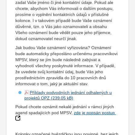
zadat Vaše jméno či jiné kontaktní údaje. Pokud ale
chcete, abychom Vás informovali o dalším postupu,
prosíme o vyplnění kontaktních údajů v příslušné
kolonce. I v takovém případě bude Vaše oznámení
důvěrné, tzn. o Vás jako oznamovateli a obsahu
Všeho oznámení bude vědět pouze jeho příjemce,
dokud oznamovatel neurčí jinak.
Jak budou Vaše oznámení vyřizována? Oznámení
bude automaticky přeposláno určenému pracovníkovi
MPSV, který se jím bude následně zabývat a
vyhodnotí všechny poskytnuté informace. V případě,
že uvedete svůj kontaktní údaj, bude Vás jeho
prostřednictvím zpravidla do 10 pracovních dnů
informovat o tom, jaký je aktuální stav.
Příklady podvodných jednání odhalených u
projektů OPZ
Pokud chcete oznámit nekalé jednání v rámci jiných
agend spadajících pod MPSV,
zde je popsán postup
.
Kolonky označené hvězdičkou jsou povinné, bez jejich