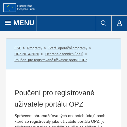
Přejít k obsahu
MENU
/
/
/
ESF
Programy
Starší operační programy
/
/
OPZ 2014-2020
Ochrana osobních údajů
Poučení pro registrované uživatele portálu OPZ
Poučení pro registrované
uživatele portálu OPZ
Správcem shromažďovaných osobních údajů osob,
které se registrovaly jako uživatelé portálu OPZ, je