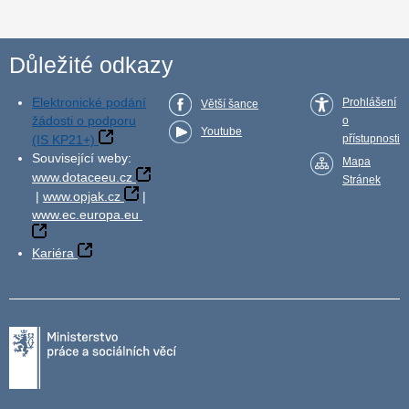
Důležité odkazy
Elektronické podání
Prohlášení
Větší šance
žádosti o podporu
o
Youtube
(IS KP21+)
přístupnosti
Související weby:
Mapa
www.dotaceeu.cz
Stránek
|
www.opjak.cz
|
www.ec.europa.eu
Kariéra