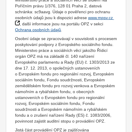
Ministerstvo práce a sociálních věcí se sídlem Na
Poříčním právu 1/376, 128 01 Praha 2, datová
schránka: sc9aavg. Údaje o pověřenci pro ochranu
osobních údajů jsou k dispozici adrese
www.mpsv.cz
, další informace jsou na portálu OPZ v sekci
Ochrana osobních údajů
.
Osobní údaje se zpracovávají v souvislosti s procesem
poskytování podpory z Evropského sociálního fondu.
Ministerstvo práce a sociálních věcí jakožto Řídicí
orgán OPZ má na základě čl. 140 nařízení
Evropského parlamentu a Rady (EU) č. 1303/2013 ze
dne 17. 12. 2013, o společných ustanoveních
o Evropském fondu pro regionální rozvoj, Evropském
sociálním fondu, Fondu soudržnosti, Evropském
zemědělském fondu pro rozvoj venkova a Evropském
námořním a rybářském fondu, o obecných
ustanoveních o Evropském fondu pro regionální
rozvoj, Evropském sociálním fondu, Fondu
soudržnosti a Evropském námořním a rybářském
fondu a o zrušení nařízení Rady (ES) č. 1083/2006,
povinnost zajistit auditní stopu o provádění OPZ.
Jistá část provádění OPZ je zajišťována