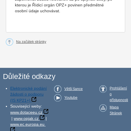
kterou je Řídicí orgán OPZ+ povinen předmětné
osobní údaje uchovávat.
Na začátek stránky
Důležité odkazy
Elektronické podání
Prohlášení
Větší šance
žádosti o podporu
o
Youtube
(IS KP21+)
přístupnosti
Související weby:
Mapa
www.dotaceeu.cz
Stránek
|
www.opjak.cz
|
www.ec.europa.eu