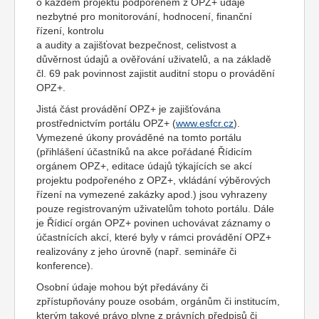
o každém projektu podpořeném z OPZ+ údaje
nezbytné pro monitorování, hodnocení, finanční
řízení, kontrolu
a audity a zajišťovat bezpečnost, celistvost a
důvěrnost údajů a ověřování uživatelů, a na základě
čl. 69 pak povinnost zajistit auditní stopu o provádění
OPZ+.
Jistá část provádění OPZ+ je zajišťována
prostřednictvím portálu OPZ+ (
www.esfcr.cz
).
Vymezené úkony prováděné na tomto portálu
(přihlášení účastníků na akce pořádané Řídicím
orgánem OPZ+, editace údajů týkajících se akcí
projektu podpořeného z OPZ+, vkládání výběrových
řízení na vymezené zakázky apod.) jsou vyhrazeny
pouze registrovaným uživatelům tohoto portálu. Dále
je Řídicí orgán OPZ+ povinen uchovávat záznamy o
účastnících akcí, které byly v rámci provádění OPZ+
realizovány z jeho úrovně (např. semináře či
konference).
Osobní údaje mohou být předávány či
zpřístupňovány pouze osobám, orgánům či institucím,
kterým takové právo plyne z právních předpisů či