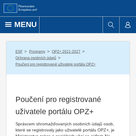
Přejít k obsahu
MENU
/
/
/
ESF
Programy
OPZ+ 2021-2027
/
Ochrana osobních údajů
Poučení pro registrované uživatele portálu OPZ+
Poučení pro registrované
uživatele portálu OPZ+
Správcem shromažďovaných osobních údajů osob,
které se registrovaly jako uživatelé portálu OPZ+, je