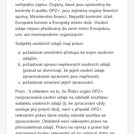
veřejného zájmu. Orgány, které jsou oprávněny ke
kontrole či auditu OPZ+, jsou zejména orgány finanční
správy, Ministerstvo financí, Nejvyšší kontrolní úřad,
Evropská komise a Evropský účetní dvůr. Osobní
údaje nejsou předávány do zemí mimo Evropskou
unii, ani mezinárodním organizacím.
Subjekty osobních údajů mají právo:
požadovat umožnění přístupu ke svým osobním
údajům,
požadovat opravu nepřesných osobních údajů
(pokud se domnívají, že jejich osobní údaje
zpracovávané správcem jsou nepřesné),
požadovat omezení jejich zpracování.
Pozn.: S ohledem na to, že Řídicí orgán OPZ+
nezpracovává osobní údaje na základě souhlasu
subjektu osobních údajů (tj. ke zpracování vždy
existuje jiný právní titul), není v případě OPZ+
relevantní právo dané osoby odvolat souhlas se
zpracováním. Obdobně není relevantní právo na
přenositelnost údajů. Právo na výmaz a právo být
zapomenut budou relevantní až po uplynutí doby, po