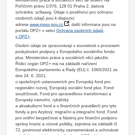
Ministerstvo práce a sociálních věcí se sídlem Na
Poříčním právu 1/376, 128 01 Praha 2, datová
schránka: sc9aavg. Údaje o pověřenci pro ochranu
osobních údajů jsou k dispozici
adrese
www.mpsv.gov.cz
, další informace jsou na
portálu OPZ+ v sekci
Ochrana osobních údajů
v OPZ+
.
Osobní údaje se zpracovávají v souvislosti s procesem
poskytování podpory z Evropského sociálního fondu
plus. Ministerstvo práce a sociálních věcí jakožto
Řídicí orgán OPZ+ má na základě nařízení
Evropského parlamentu a Rady (EU) č. 1060/2021 ze
dne 24. 6. 2021,
o společných ustanoveních pro Evropský fond pro
regionální rozvoj, Evropský sociální fond plus, Fond
soudržnosti, Fond pro spravedlivou transformaci a
Evropský námořní, rybářský
a akvakulturní fond a o finančních pravidlech pro tyto
fondy a pro Azylový, migrační a integrační fond, Fond
pro vnitřní bezpečnost a Nástroj pro finanční podporu
správy hranic a vízové politiky, zejména na základě čl.
72, povinnost elektronicky zaznamenávat a uchovávat