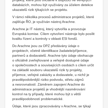
projekty, které jsou oficiálně k dispozici ve veřejných
databázích, mohou být využívány za účelem detekce
ukazatelů rizik týkajících se projektu.
V rámci několika procesů administrace projektů, které
zajišťuje ŘO, je využíván nástroj Arachne.
Arachne je IT nástroj, který vytvořila a provozuje
Evropská komise. Cílem vytvoření nástroje bylo posílit
kvalitu řízení a kontroly v oblasti ESI fondů.
Do Arachne jsou za OPZ předávány údaje o
projektech, včetně identifikace žadatele/příjemce,
partnerů a dodavatelů. Arachne tyto údaje obohacuje
o oficiálně zveřejňované a veřejně dostupné údaje
o společnostech a souvisejících osobách s cílem určit
na základě souboru ukazatelů rizik ty projekty,
příjemce, veřejné zakázky a dodavatele, u nichž je
pravděpodobnější riziko podvodu, střetu zájmů
a nesrovnalostí. Záměrem zapojení Arachne do
administrace projektů je vhodnější nasměrování
kontrol na ty případy, které mohou být s větší
pravděpodobností problematické.
Údaje, které jsou zpracovávány v Arachne, se týkají