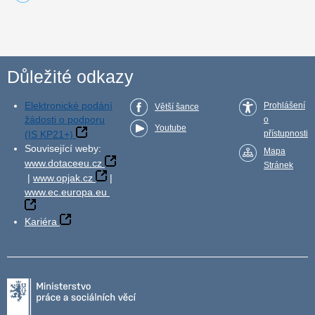
Důležité odkazy
Elektronické podání
Prohlášení
Větší šance
žádosti o podporu
o
Youtube
(IS KP21+)
přístupnosti
Související weby:
Mapa
www.dotaceeu.cz
Stránek
|
www.opjak.cz
|
www.ec.europa.eu
Kariéra