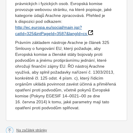
právnických i fyzických osob. Evropská komise
provozuje webovou stránku, na které popisuje, jaké
kategorie údajů Arachne zpracovává. Přehled je
k dispozici pod odkazem:
http://ec.europa.eu/social/main.jsp?
catId=325&intPageId=3587&langId=cs
.
Právním základem nástroje Arachne je článek 325
Smlouvy o fungování EU, který požaduje, aby
Evropská komise a členské státy bojovaly proti
podvodům a jinému protiprávnímu jednání, které
ohrožují finanční zájmy EU. ŘO nástroj Arachne
využívá, aby splnil požadavky nařízení č. 1303/2013,
konkrétně čl. 125 odst. 4 písm. c), který řídicím
orgánům ukládá povinnost zavést účinná a přiměřená
opatření proti podvodům, včetně pokynů Evropské
komise (Pokyny EGESIF 14–0021–00 ze dne
16. června 2014) k tomu, jaké parametry mají tato
opatření proti podvodům splňovat.
Na začátek stránky