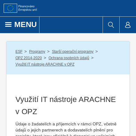
Přejít k obsahu
MENU
/
/
/
ESF
Programy
Starší operační programy
/
/
OPZ 2014-2020
Ochrana osobních údajů
Využití IT nástroje ARACHNE v OPZ
Využití IT nástroje ARACHNE
v OPZ
Údaje o žadatelích a příjemcích v rámci OPZ, včetně
údajů o jejich partnerech a dodavatelích plnění pro