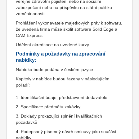
veřejné zdravotní pojištění nebo na sociální
zabezpečení nebo na příspěvku na státní politiku
zaměstnanosti
Prohlášení vykonavatele majetkových práv k softwaru,
že uvedená firma může školit software Solid Edge a
CAM Express
Udělení akreditace na uvedené kurzy
Podmínky a požadavky na zpracování
nabídky:
Nabídka bude podána v českém jazyce.
Kapitoly v nabídce budou řazeny v následujícím
pořadí:
1. Identifikační údaje, představvení dodavatele
2. Specifikace předmětu zakázky
3. Doklady prokazující splnění kvalifikačních
požadavků
4. Podepsaný písemný návrh smlouvy jako součást
nabídky