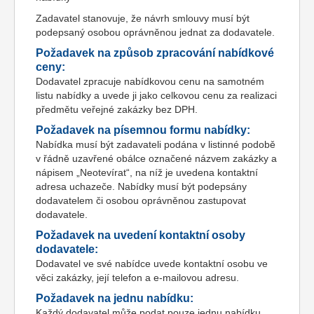
Zadavatel stanovuje, že návrh smlouvy musí být
podepsaný osobou oprávněnou jednat za dodavatele.
Požadavek na způsob zpracování nabídkové
ceny:
Dodavatel zpracuje nabídkovou cenu na samotném
listu nabídky a uvede ji jako celkovou cenu za realizaci
předmětu veřejné zakázky bez DPH.
Požadavek na písemnou formu nabídky:
Nabídka musí být zadavateli podána v listinné podobě
v řádně uzavřené obálce označené názvem zakázky a
nápisem „Neotevírat“, na níž je uvedena kontaktní
adresa uchazeče. Nabídky musí být podepsány
dodavatelem či osobou oprávněnou zastupovat
dodavatele.
Požadavek na uvedení kontaktní osoby
dodavatele:
Dodavatel ve své nabídce uvede kontaktní osobu ve
věci zakázky, její telefon a e-mailovou adresu.
Požadavek na jednu nabídku:
Každý dodavatel může podat pouze jednu nabídku.