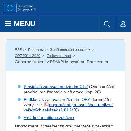
Přejít k obsahu
MENU
/
/
/
ESF
Programy
Starší operační programy
/
/
OPZ 2014-2020
Zadávací řízení
Odborné školení v PDM/PLM systému Teamcenter
Pravidla k zadávacím řízením OPZ
(Obecná část
pravidel pro
žadatel
e a
příjemce
, kap. 20)
Podklady k zadávacím řízením OPZ
(formuláře,
vzory - vč.
doporučení pro úspěšnou realizaci
veřejných zakázek
)
Vkládání a editace zakázek
Upozornění:
Uveřejněním dokumentace k zakázkám