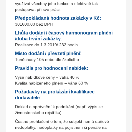
využívat všechny jeho funkce a efektivně tak
postupovat při své práci.
Předpokládaná hodnota zakázky v Kč:
301600,00 bez DPH
Lhůta dodání / časový harmonogram plnění
/doba trvání zakázky:
Realizace do 1.3.2019/ 232 hodin
Místo dodání / převzetí plnění:
Tuněchody 105 nebo dle školícího
Pravidla pro hodnocení nabídek:
Výše nabídkové ceny – váha 40 %
Kvalita nabízeného plnění – váha 60 %
Požadavky na prokázání kvalifikace
dodavatele:
Doklad o oprávnění k podnikání (např. výpis ze
živnostenského rejstříku)
Čestné prohlášení o tom, že subjekt nemá daňové
nedoplatky, nedoplatky na pojistném či penále na