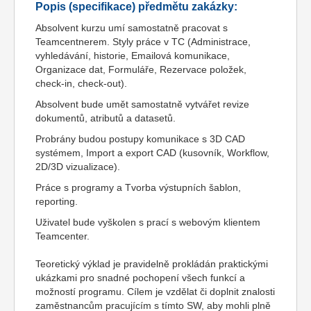
Popis (specifikace) předmětu zakázky:
Absolvent kurzu umí samostatně pracovat s
Teamcentnerem. Styly práce v TC (Administrace,
vyhledávání, historie, Emailová komunikace,
Organizace dat, Formuláře, Rezervace položek,
check-in, check-out).
Absolvent bude umět samostatně vytvářet revize
dokumentů, atributů a datasetů.
Probrány budou postupy komunikace s 3D CAD
systémem, Import a export CAD (kusovník, Workflow,
2D/3D vizualizace).
Práce s programy a Tvorba výstupních šablon,
reporting.
Uživatel bude vyškolen s prací s webovým klientem
Teamcenter.
Teoretický výklad je pravidelně prokládán praktickými
ukázkami pro snadné pochopení všech funkcí a
možností programu. Cílem je vzdělat či doplnit znalosti
zaměstnancům pracujícím s tímto SW, aby mohli plně