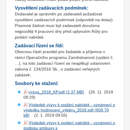
Vysvětlení zadávacích podmínek:
Dodavatel je oprávněn po zadavateli požadovat
vysvětlení zadávacích podmínek (odpovědi na dotaz).
Písemná žádost musí být zadavateli doručena
nejpozději 4 pracovní dny před uplynutím lhůty pro
podání nabídek.
Zadávací řízení se řídí:
Obecnou částí pravidel pro žadatele a příjemce v
rámci Operačního programu Zaměstnanost (vydání č.
…), na toto zadávací řízení se neaplikují ustanovení
zákona č. 134/2016 Sb., o zadávaní veřejných
zakázek.
Soubory ke stažení:
výzva_2018_KP.pdf
(26. 11. 2018
09:29)
Výsledek výzvy k podání nabídek - oznámení o
výsledku hodnocení_výběru_2018.pdf
(2. 1. 2019 09:55)
Výsledek výzvy k podání nabídek - oznámení o
podpisu smlouvy s