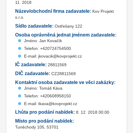
11. 2018
Název/obchodní firma zadavatele:
Kov Projekt
s.r.o.
Sídlo zadavatele:
Ostřešany 122
Osoba oprávněná jednat jménem zadavatele:
Jméno: Jan Kovačík
Telefon: +420724754500
E-mail: jkovacik@kovprojekt.cz
IČ zadavatele:
28811569
DIČ zadavatele:
CZ28811569
Kontaktní osoba zadavatele ve věci zakázky:
Jméno: Tomáš Káva
Telefon: +420608958150
E-mail: tkava@kovprojekt.cz
Lhůta pro podání nabídek:
8. 12. 2018 00:00
Místo pro podání nabídek:
Tuněchody 105, 53701