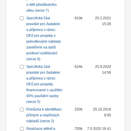
o děti předškolního
věku (verze 7)
Specifická část
910k
25.2.2021
pravidel pro žadatele
15:26
a příjemce v rámci
OPZ pro projekty s
jednotkovými náklady
zaměřené na další
profesní vzdělávání
(verze 9)
Specifická část
624k
25.9.2020
pravidel pro žadatele
14:56
a příjemce v rámci
OPZ pro projekty
financované s využitím
40% paušální sazby
(verze 5)
Pomůcka k identifikaci
250k
25.10.2016
přímých a nepřímých
9:05
nákladů (verze 2)
Realizace aktivit a
700k
7.5.2020 16:41