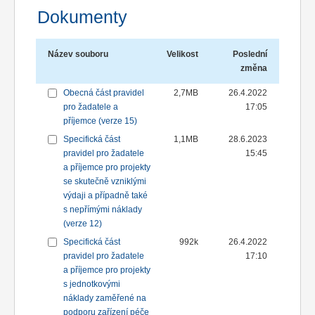
Dokumenty
Název souboru
Velikost
Poslední
změna
Obecná část pravidel
2,7MB
26.4.2022
pro žadatele a
17:05
příjemce (verze 15)
Specifická část
1,1MB
28.6.2023
pravidel pro žadatele
15:45
a příjemce pro projekty
se skutečně vzniklými
výdaji a případně také
s nepřímými náklady
(verze 12)
Specifická část
992k
26.4.2022
pravidel pro žadatele
17:10
a příjemce pro projekty
s jednotkovými
náklady zaměřené na
podporu zařízení péče