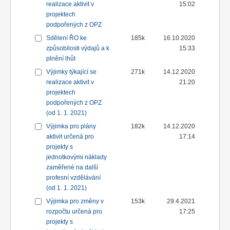
realizace aktivit v
15:02
projektech
podpořených z OPZ
Sdělení ŘO ke
185k
16.10.2020
způsobilosti výdajů a k
15:33
plnění lhůt
Výjimky týkající se
271k
14.12.2020
realizace aktivit v
21:20
projektech
podpořených z OPZ
(od 1. 1. 2021)
Výjimka pro plány
182k
14.12.2020
aktivit určená pro
17:14
projekty s
jednotkovými náklady
zaměřené na další
profesní vzdělávání
(od 1. 1. 2021)
Výjimka pro změny v
153k
29.4.2021
rozpočtu určená pro
17:25
projekty s