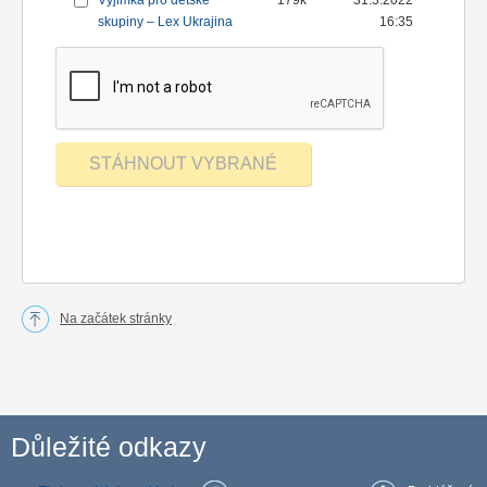
Výjimka pro dětské
179k
31.3.2022
skupiny – Lex Ukrajina
16:35
Na začátek stránky
Důležité odkazy