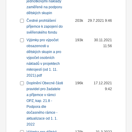
jednotkovými náklady
zaměřené na podporu
dětských skupin
Čestné prohlášení
203k
29.7.2021 9:46
příjemce k zapojení do
svěřenského fondu
Výjimky pro výpočet
193k
30.11.2021
obsazenosti u
11:56
dětských skupin a pro
výpočet osobních
nákladů v projektech
mikrojeslí (od 1. 11.
2021).pdf
Doplnění Obecné části
196k
17.12.2021
pravidel pro žadatele
9:42
a příjemce v rámci
OPZ, kap. 21.8 -
Podpora dle
dočasného rámce -
aktualizace od 1. 1.
2022