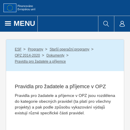
Přejít k obsahu
MENU
/
/
/
ESF
Programy
Starší operační programy
/
/
OPZ 2014-2020
Dokumenty
Pravidla pro žadatele a příjemce
Pravidla pro žadatele a příjemce v OPZ
Pravidla pro žadatele a příjemce v OPZ jsou rozdělena
do kategorie obecných pravidel (ta platí pro všechny
projekty) a pak podle způsobu vykazování výdajů
existují různé specifické části pravidel.