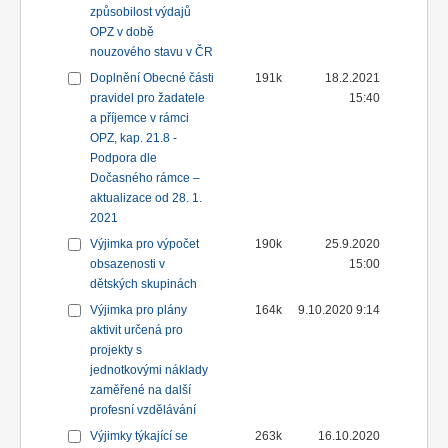
způsobilost výdajů
OPZ v době
nouzového stavu v ČR
Doplnění Obecné části
191k
18.2.2021
pravidel pro žadatele
15:40
a příjemce v rámci
OPZ, kap. 21.8 -
Podpora dle
Dočasného rámce –
aktualizace od 28. 1.
2021
Výjimka pro výpočet
190k
25.9.2020
obsazenosti v
15:00
dětských skupinách
Výjimka pro plány
164k
9.10.2020 9:14
aktivit určená pro
projekty s
jednotkovými náklady
zaměřené na další
profesní vzdělávání
Výjimky týkající se
263k
16.10.2020