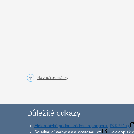
Na začátek stránky
Důležité odkazy
Elektronické podání žádosti o podporu (IS KP21+)
Související weby:
www.dotaceeu.cz
|
www.opjak.c