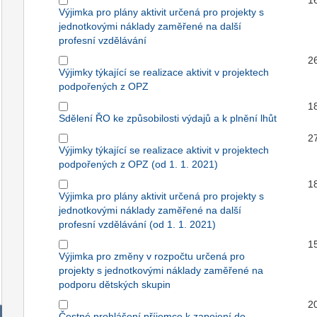
1
Výjimka pro plány aktivit určená pro projekty s
jednotkovými náklady zaměřené na další
profesní vzdělávání
2
Výjimky týkající se realizace aktivit v projektech
podpořených z OPZ
1
Sdělení ŘO ke způsobilosti výdajů a k plnění lhůt
2
Výjimky týkající se realizace aktivit v projektech
podpořených z OPZ (od 1. 1. 2021)
1
Výjimka pro plány aktivit určená pro projekty s
jednotkovými náklady zaměřené na další
profesní vzdělávání (od 1. 1. 2021)
1
Výjimka pro změny v rozpočtu určená pro
projekty s jednotkovými náklady zaměřené na
podporu dětských skupin
2
Čestné prohlášení příjemce k zapojení do