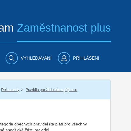
ram
Zaměstnanost plus
VYHLEDÁVÁNÍ
PŘIHLÁŠENÍ
/
Dokumenty
Pravidla pro žadatele a příjemce
tegorie obecných pravidel (ta platí pro všechny
é specifické části pravidel.