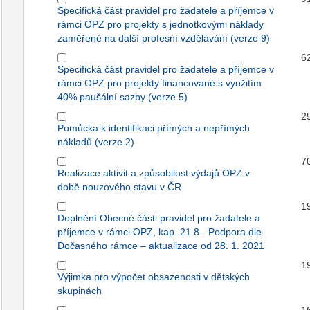
Specifická část pravidel pro žadatele a příjemce v
rámci OPZ pro projekty s jednotkovými náklady
zaměřené na další profesní vzdělávání (verze 9)
6
Specifická část pravidel pro žadatele a příjemce v
rámci OPZ pro projekty financované s využitím
40% paušální sazby (verze 5)
2
Pomůcka k identifikaci přímých a nepřímých
nákladů (verze 2)
7
Realizace aktivit a způsobilost výdajů OPZ v
době nouzového stavu v ČR
1
Doplnění Obecné části pravidel pro žadatele a
příjemce v rámci OPZ, kap. 21.8 - Podpora dle
Dočasného rámce – aktualizace od 28. 1. 2021
1
Výjimka pro výpočet obsazenosti v dětských
skupinách