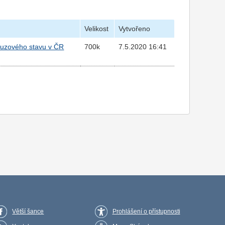
Velikost
Vytvořeno
nouzového stavu v ČR
700k
7.5.2020 16:41
Větší šance
Prohlášení o přístupnosti