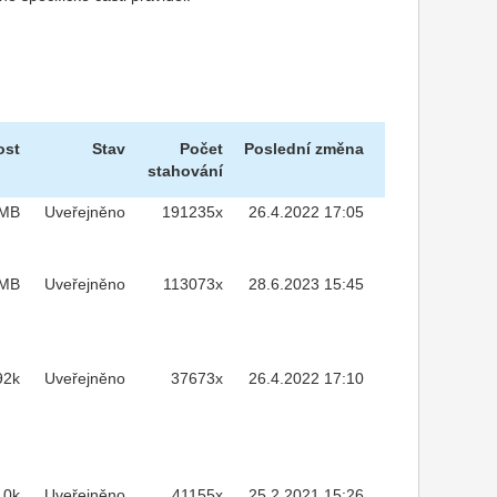
ost
Stav
Počet
Poslední změna
stahování
7MB
Uveřejněno
191235x
26.4.2022 17:05
1MB
Uveřejněno
113073x
28.6.2023 15:45
92k
Uveřejněno
37673x
26.4.2022 17:10
10k
Uveřejněno
41155x
25.2.2021 15:26