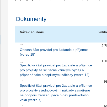
Dokumenty
Název souboru
Velik
2,
Obecná část pravidel pro žadatele a příjemce
(verze 15)
1,
Specifická část pravidel pro žadatele a příjemce
pro projekty se skutečně vzniklými výdaji a
případně také s nepřímými náklady (verze 12)
9
Specifická část pravidel pro žadatele a příjemce
pro projekty s jednotkovými náklady zaměřené
na podporu zařízení péče o děti předškolního
věku (verze 7)
9