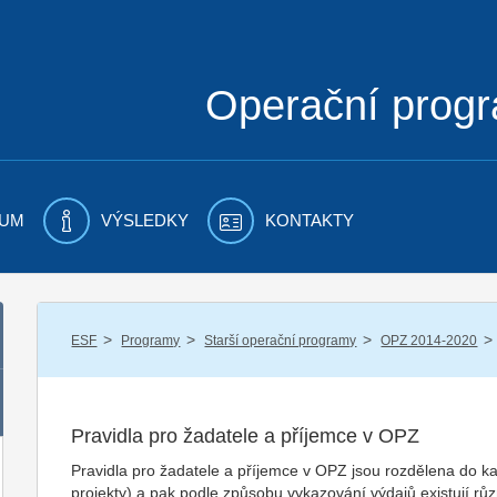
Operační prog
UM
VÝSLEDKY
KONTAKTY
/
/
/
/
ESF
Programy
Starší operační programy
OPZ 2014-2020
Pravidla pro žadatele a příjemce v OPZ
Pravidla pro žadatele a příjemce v OPZ jsou rozdělena do ka
projekty) a pak podle způsobu vykazování výdajů existují různ