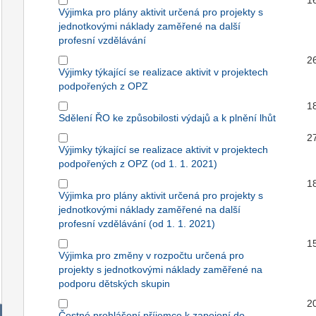
1
Výjimka pro plány aktivit určená pro projekty s
jednotkovými náklady zaměřené na další
profesní vzdělávání
2
Výjimky týkající se realizace aktivit v projektech
podpořených z OPZ
1
Sdělení ŘO ke způsobilosti výdajů a k plnění lhůt
2
Výjimky týkající se realizace aktivit v projektech
podpořených z OPZ (od 1. 1. 2021)
1
Výjimka pro plány aktivit určená pro projekty s
jednotkovými náklady zaměřené na další
profesní vzdělávání (od 1. 1. 2021)
1
Výjimka pro změny v rozpočtu určená pro
projekty s jednotkovými náklady zaměřené na
podporu dětských skupin
2
Čestné prohlášení příjemce k zapojení do