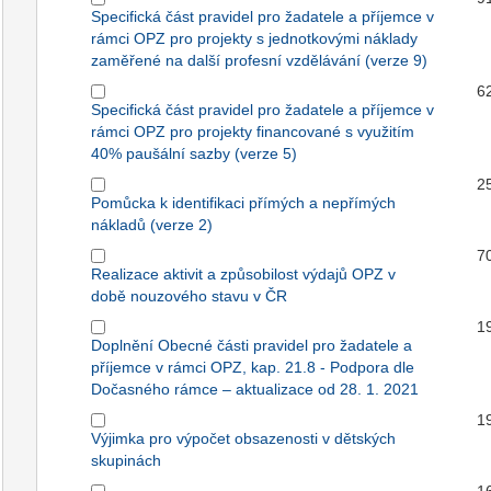
Specifická část pravidel pro žadatele a příjemce v
rámci OPZ pro projekty s jednotkovými náklady
zaměřené na další profesní vzdělávání (verze 9)
6
Specifická část pravidel pro žadatele a příjemce v
rámci OPZ pro projekty financované s využitím
40% paušální sazby (verze 5)
2
Pomůcka k identifikaci přímých a nepřímých
nákladů (verze 2)
7
Realizace aktivit a způsobilost výdajů OPZ v
době nouzového stavu v ČR
1
Doplnění Obecné části pravidel pro žadatele a
příjemce v rámci OPZ, kap. 21.8 - Podpora dle
Dočasného rámce – aktualizace od 28. 1. 2021
1
Výjimka pro výpočet obsazenosti v dětských
skupinách