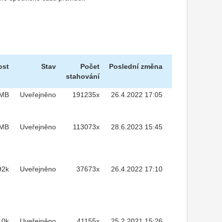
ost
Stav
Počet
Poslední změna
stahování
7MB
Uveřejněno
191235x
26.4.2022 17:05
1MB
Uveřejněno
113073x
28.6.2023 15:45
92k
Uveřejněno
37673x
26.4.2022 17:10
10k
Uveřejněno
41155x
25.2.2021 15:26