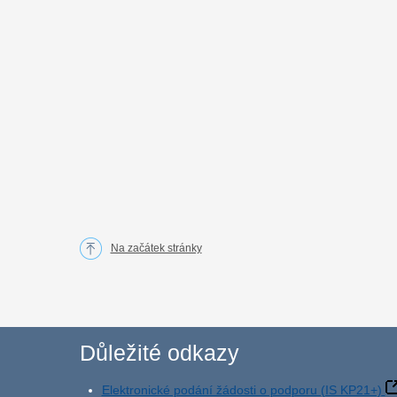
Na začátek stránky
Důležité odkazy
Elektronické podání žádosti o podporu (IS KP21+)