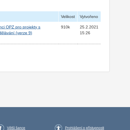
Velikost
Vytvořeno
ámci OPZ pro projekty s
910k
25.2.2021
ělávání (verze 9)
15:26
Větší šance
Prohlášení o přístupnosti