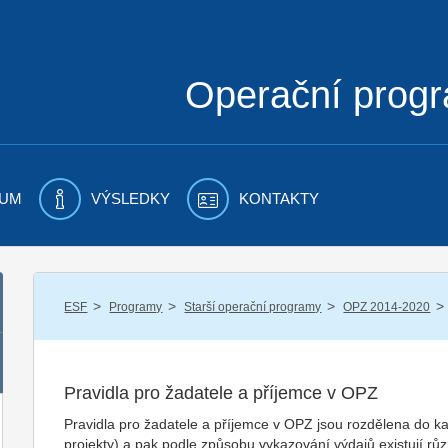
Operační prog
UM
VÝSLEDKY
KONTAKTY
/
/
/
/
ESF
Programy
Starší operační programy
OPZ 2014-2020
Pravidla pro žadatele a příjemce v OPZ
Pravidla pro žadatele a příjemce v OPZ jsou rozdělena do ka
projekty) a pak podle způsobu vykazování výdajů existují různ