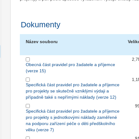
Dokumenty
Název souboru
Velik
2,
Obecná část pravidel pro žadatele a příjemce
(verze 15)
1,
Specifická část pravidel pro žadatele a příjemce
pro projekty se skutečně vzniklými výdaji a
případně také s nepřímými náklady (verze 12)
9
Specifická část pravidel pro žadatele a příjemce
pro projekty s jednotkovými náklady zaměřené
na podporu zařízení péče o děti předškolního
věku (verze 7)
9