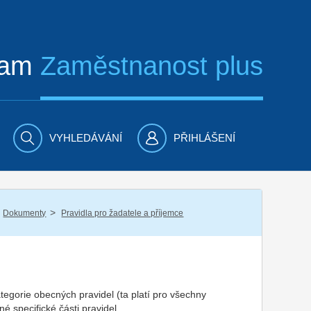
ram
Zaměstnanost plus
VYHLEDÁVÁNÍ
PŘIHLÁŠENÍ
/
Dokumenty
Pravidla pro žadatele a příjemce
tegorie obecných pravidel (ta platí pro všechny
é specifické části pravidel.