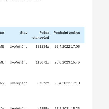
ost
Stav
Počet
Poslední změna
stahování
7MB
Uveřejněno
191234x
26.4.2022 17:05
1MB
Uveřejněno
113072x
28.6.2023 15:45
92k
Uveřejněno
37673x
26.4.2022 17:10
10k
Uveřejněno
41155x
25.2.2021 15:26