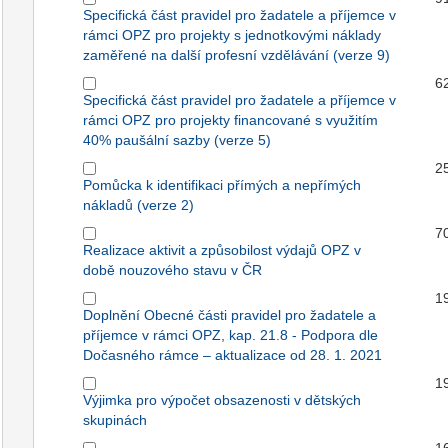
Specifická část pravidel pro žadatele a příjemce v
rámci OPZ pro projekty s jednotkovými náklady
zaměřené na další profesní vzdělávání (verze 9)
6
Specifická část pravidel pro žadatele a příjemce v
rámci OPZ pro projekty financované s využitím
40% paušální sazby (verze 5)
2
Pomůcka k identifikaci přímých a nepřímých
nákladů (verze 2)
7
Realizace aktivit a způsobilost výdajů OPZ v
době nouzového stavu v ČR
1
Doplnění Obecné části pravidel pro žadatele a
příjemce v rámci OPZ, kap. 21.8 - Podpora dle
Dočasného rámce – aktualizace od 28. 1. 2021
1
Výjimka pro výpočet obsazenosti v dětských
skupinách