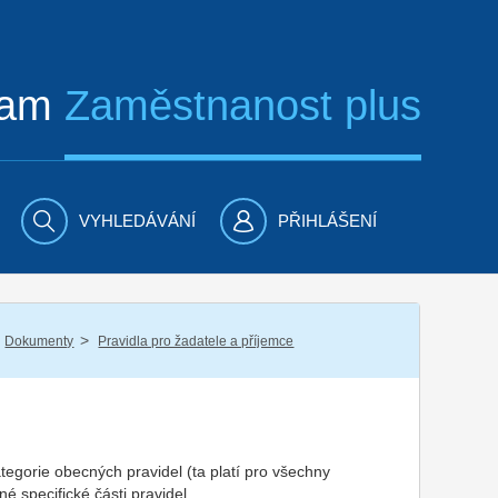
ram
Zaměstnanost plus
VYHLEDÁVÁNÍ
PŘIHLÁŠENÍ
/
Dokumenty
Pravidla pro žadatele a příjemce
tegorie obecných pravidel (ta platí pro všechny
é specifické části pravidel.