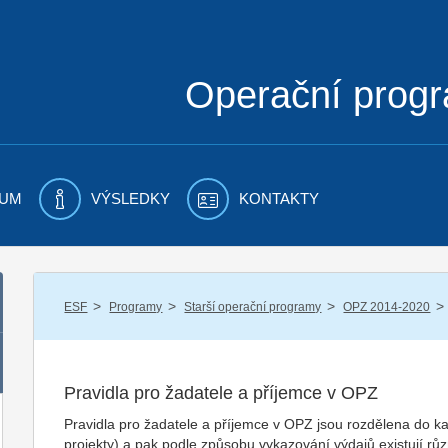
Operační prog
UM
VÝSLEDKY
KONTAKTY
/
/
/
/
ESF
Programy
Starší operační programy
OPZ 2014-2020
Pravidla pro žadatele a příjemce v OPZ
Pravidla pro žadatele a příjemce v OPZ jsou rozdělena do ka
projekty) a pak podle způsobu vykazování výdajů existují různ