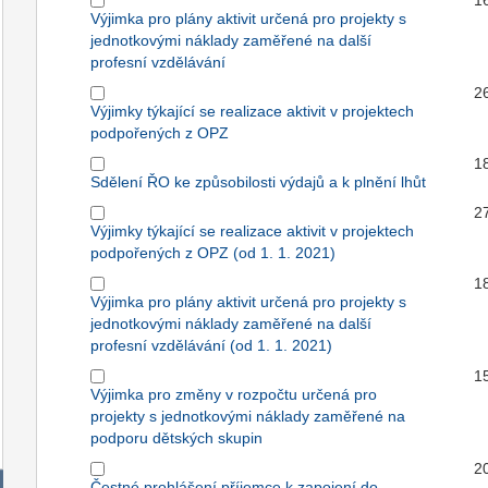
1
Výjimka pro plány aktivit určená pro projekty s
jednotkovými náklady zaměřené na další
profesní vzdělávání
2
Výjimky týkající se realizace aktivit v projektech
podpořených z OPZ
1
Sdělení ŘO ke způsobilosti výdajů a k plnění lhůt
2
Výjimky týkající se realizace aktivit v projektech
podpořených z OPZ (od 1. 1. 2021)
1
Výjimka pro plány aktivit určená pro projekty s
jednotkovými náklady zaměřené na další
profesní vzdělávání (od 1. 1. 2021)
1
Výjimka pro změny v rozpočtu určená pro
projekty s jednotkovými náklady zaměřené na
podporu dětských skupin
2
Čestné prohlášení příjemce k zapojení do