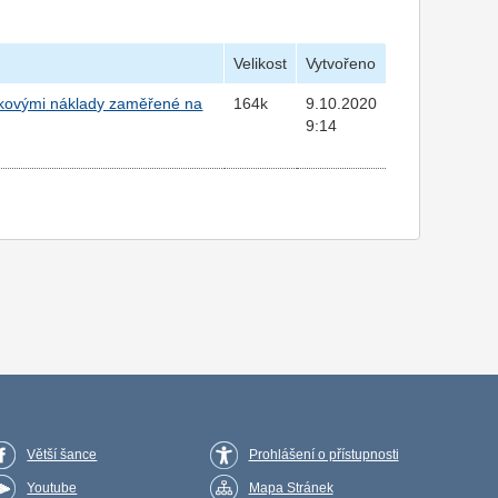
Velikost
Vytvořeno
notkovými náklady zaměřené na
164k
9.10.2020
9:14
Větší šance
Prohlášení o přístupnosti
Youtube
Mapa Stránek