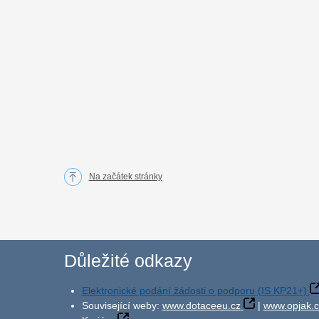
Na začátek stránky
Důležité odkazy
Elektronické podání žádosti o podporu (IS KP21+)
Související weby:
www.dotaceeu.cz
|
www.opjak.c