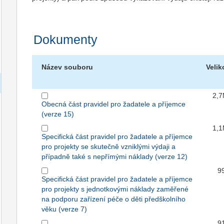
Dokumenty
Název souboru
Velik
2,
Obecná část pravidel pro žadatele a příjemce
(verze 15)
1,
Specifická část pravidel pro žadatele a příjemce
pro projekty se skutečně vzniklými výdaji a
případně také s nepřímými náklady (verze 12)
9
Specifická část pravidel pro žadatele a příjemce
pro projekty s jednotkovými náklady zaměřené
na podporu zařízení péče o děti předškolního
věku (verze 7)
9