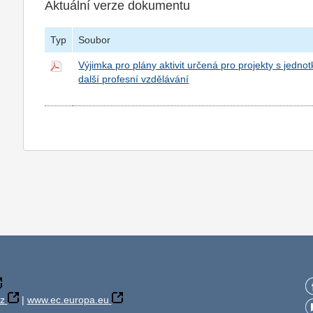
Aktuální verze dokumentu
Typ
Soubor
Výjimka pro plány aktivit určená pro projekty s jed
další profesní vzdělávání
z
|
www.ec.europa.eu