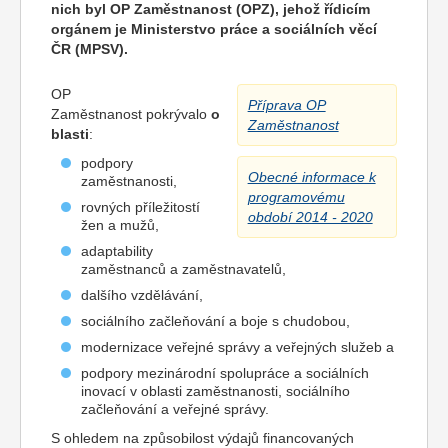
nich byl OP Zaměstnanost (OPZ), jehož řídicím
orgánem je Ministerstvo práce a sociálních věcí
ČR (MPSV).
OP
Příprava OP
Zaměstnanost pokrývalo
o
Zaměstnanost
blasti
:
podpory
Obecné informace k
zaměstnanosti,
programovému
rovných příležitostí
období 2014 - 2020
žen a mužů,
adaptability
zaměstnanců a zaměstnavatelů,
dalšího vzdělávání,
sociálního začleňování a boje s chudobou,
modernizace veřejné správy a veřejných služeb a
podpory mezinárodní spolupráce a sociálních
inovací v oblasti zaměstnanosti, sociálního
začleňování a veřejné správy.
S ohledem na způsobilost výdajů financovaných