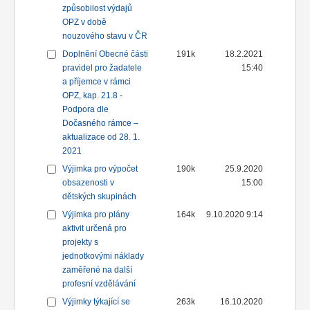
způsobilost výdajů
OPZ v době
nouzového stavu v ČR
Doplnění Obecné části
191k
18.2.2021
pravidel pro žadatele
15:40
a příjemce v rámci
OPZ, kap. 21.8 -
Podpora dle
Dočasného rámce –
aktualizace od 28. 1.
2021
Výjimka pro výpočet
190k
25.9.2020
obsazenosti v
15:00
dětských skupinách
Výjimka pro plány
164k
9.10.2020 9:14
aktivit určená pro
projekty s
jednotkovými náklady
zaměřené na další
profesní vzdělávání
Výjimky týkající se
263k
16.10.2020