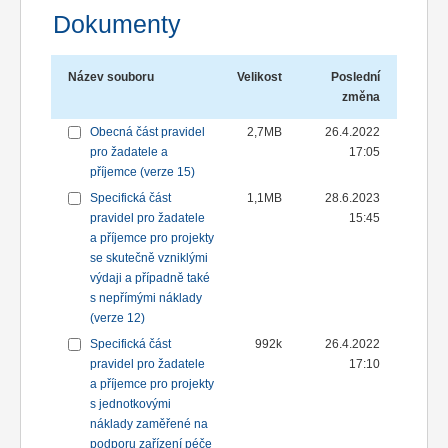
Dokumenty
Název souboru
Velikost
Poslední
změna
Obecná část pravidel
2,7MB
26.4.2022
pro žadatele a
17:05
příjemce (verze 15)
Specifická část
1,1MB
28.6.2023
pravidel pro žadatele
15:45
a příjemce pro projekty
se skutečně vzniklými
výdaji a případně také
s nepřímými náklady
(verze 12)
Specifická část
992k
26.4.2022
pravidel pro žadatele
17:10
a příjemce pro projekty
s jednotkovými
náklady zaměřené na
podporu zařízení péče