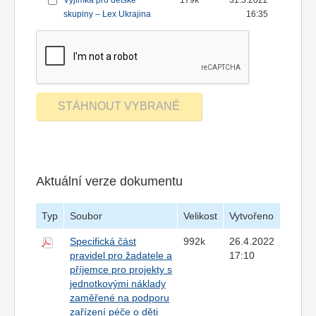
Výjimka pro dětské
179k
31.3.2022
skupiny – Lex Ukrajina
16:35
Aktuální verze dokumentu
Typ
Soubor
Velikost
Vytvořeno
Specifická část
992k
26.4.2022
pravidel pro žadatele a
17:10
příjemce pro projekty s
jednotkovými náklady
zaměřené na podporu
zařízení péče o děti