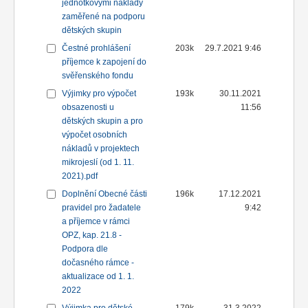
jednotkovými náklady
zaměřené na podporu
dětských skupin
Čestné prohlášení
203k
29.7.2021 9:46
příjemce k zapojení do
svěřenského fondu
Výjimky pro výpočet
193k
30.11.2021
obsazenosti u
11:56
dětských skupin a pro
výpočet osobních
nákladů v projektech
mikrojeslí (od 1. 11.
2021).pdf
Doplnění Obecné části
196k
17.12.2021
pravidel pro žadatele
9:42
a příjemce v rámci
OPZ, kap. 21.8 -
Podpora dle
dočasného rámce -
aktualizace od 1. 1.
2022