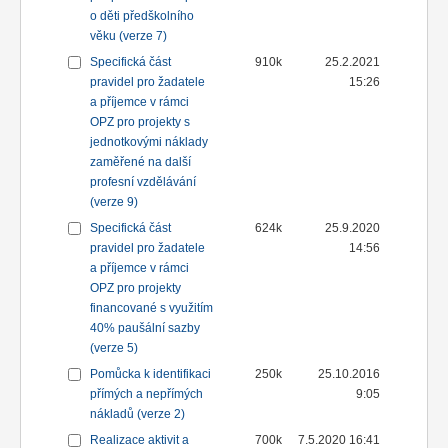
o děti předškolního
věku (verze 7)
Specifická část
910k
25.2.2021
pravidel pro žadatele
15:26
a příjemce v rámci
OPZ pro projekty s
jednotkovými náklady
zaměřené na další
profesní vzdělávání
(verze 9)
Specifická část
624k
25.9.2020
pravidel pro žadatele
14:56
a příjemce v rámci
OPZ pro projekty
financované s využitím
40% paušální sazby
(verze 5)
Pomůcka k identifikaci
250k
25.10.2016
přímých a nepřímých
9:05
nákladů (verze 2)
Realizace aktivit a
700k
7.5.2020 16:41