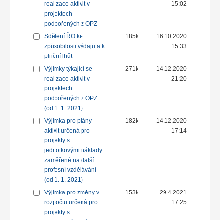
realizace aktivit v
15:02
projektech
podpořených z OPZ
Sdělení ŘO ke
185k
16.10.2020
způsobilosti výdajů a k
15:33
plnění lhůt
Výjimky týkající se
271k
14.12.2020
realizace aktivit v
21:20
projektech
podpořených z OPZ
(od 1. 1. 2021)
Výjimka pro plány
182k
14.12.2020
aktivit určená pro
17:14
projekty s
jednotkovými náklady
zaměřené na další
profesní vzdělávání
(od 1. 1. 2021)
Výjimka pro změny v
153k
29.4.2021
rozpočtu určená pro
17:25
projekty s