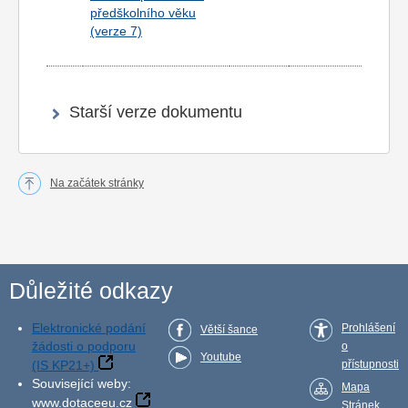
předškolního věku
(verze 7)
Starší verze dokumentu
Na začátek stránky
Důležité odkazy
Elektronické podání
Prohlášení
Větší šance
žádosti o podporu
o
Youtube
(IS KP21+)
přístupnosti
Související weby:
Mapa
www.dotaceeu.cz
Stránek