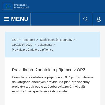
Přejít k obsahu
MENU
/
/
/
ESF
Programy
Starší operační programy
/
/
OPZ 2014-2020
Dokumenty
Pravidla pro žadatele a příjemce
Pravidla pro žadatele a příjemce v OPZ
Pravidla pro žadatele a příjemce v OPZ jsou rozdělena
do kategorie obecných pravidel (ta platí pro všechny
projekty) a pak podle způsobu vykazování výdajů
existují různé specifické části pravidel.