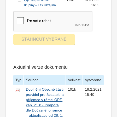
Výjimka pro dětské
179k
31.3.2022
skupiny – Lex Ukrajina
16:35
Aktuální verze dokumentu
Typ
Soubor
Velikost
Vytvořeno
Doplnění Obecné části
191k
18.2.2021
pravidel pro žadatele a
15:40
příjemce v rámci OPZ,
kap. 21.8 - Podpora
dle Dočasného rámce
– aktualizace od 28. 1.