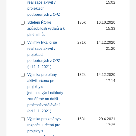
realizace aktivit v
15:02
projektech
podpořených z OPZ
Sdělení ŘO ke
185k
16.10.2020
způsobilosti výdajů a k
15:33
plnění lhůt
Výjimky týkající se
271k
14.12.2020
realizace aktivit v
21:20
projektech
podpořených z OPZ
(od 1. 1. 2021)
Výjimka pro plány
182k
14.12.2020
aktivit určená pro
17:14
projekty s
jednotkovými náklady
zaměřené na další
profesní vzdělávání
(od 1. 1. 2021)
Výjimka pro změny v
153k
29.4.2021
rozpočtu určená pro
17:25
projekty s