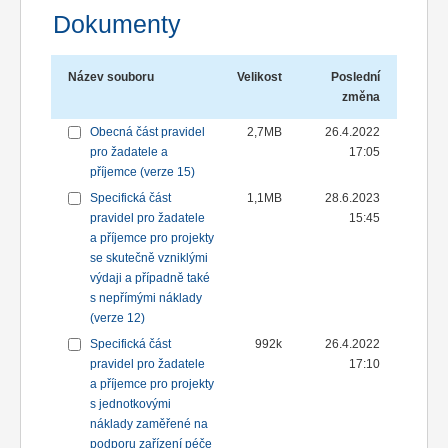
Dokumenty
Název souboru
Velikost
Poslední
změna
Obecná část pravidel
2,7MB
26.4.2022
pro žadatele a
17:05
příjemce (verze 15)
Specifická část
1,1MB
28.6.2023
pravidel pro žadatele
15:45
a příjemce pro projekty
se skutečně vzniklými
výdaji a případně také
s nepřímými náklady
(verze 12)
Specifická část
992k
26.4.2022
pravidel pro žadatele
17:10
a příjemce pro projekty
s jednotkovými
náklady zaměřené na
podporu zařízení péče