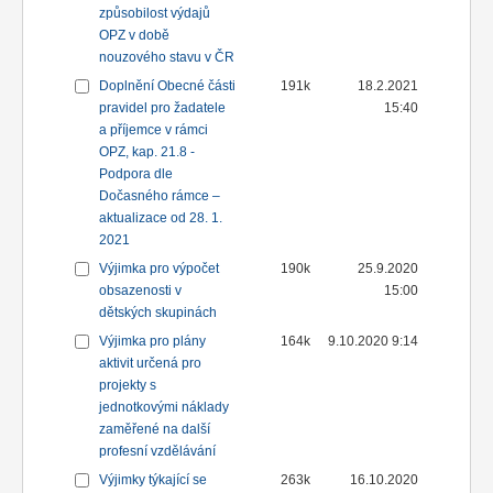
způsobilost výdajů
OPZ v době
nouzového stavu v ČR
Doplnění Obecné části
191k
18.2.2021
pravidel pro žadatele
15:40
a příjemce v rámci
OPZ, kap. 21.8 -
Podpora dle
Dočasného rámce –
aktualizace od 28. 1.
2021
Výjimka pro výpočet
190k
25.9.2020
obsazenosti v
15:00
dětských skupinách
Výjimka pro plány
164k
9.10.2020 9:14
aktivit určená pro
projekty s
jednotkovými náklady
zaměřené na další
profesní vzdělávání
Výjimky týkající se
263k
16.10.2020