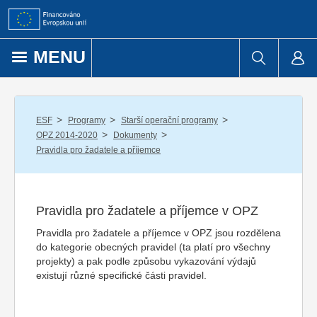
Přejít k obsahu
MENU
/
/
/
ESF
Programy
Starší operační programy
/
/
OPZ 2014-2020
Dokumenty
Pravidla pro žadatele a příjemce
Pravidla pro žadatele a příjemce v OPZ
Pravidla pro žadatele a příjemce v OPZ jsou rozdělena
do kategorie obecných pravidel (ta platí pro všechny
projekty) a pak podle způsobu vykazování výdajů
existují různé specifické části pravidel.