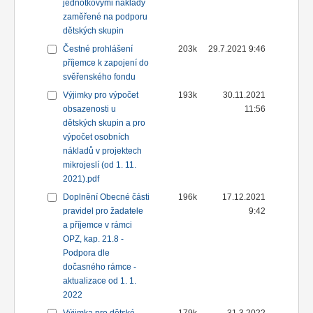
jednotkovými náklady
zaměřené na podporu
dětských skupin
Čestné prohlášení
203k
29.7.2021 9:46
příjemce k zapojení do
svěřenského fondu
Výjimky pro výpočet
193k
30.11.2021
obsazenosti u
11:56
dětských skupin a pro
výpočet osobních
nákladů v projektech
mikrojeslí (od 1. 11.
2021).pdf
Doplnění Obecné části
196k
17.12.2021
pravidel pro žadatele
9:42
a příjemce v rámci
OPZ, kap. 21.8 -
Podpora dle
dočasného rámce -
aktualizace od 1. 1.
2022