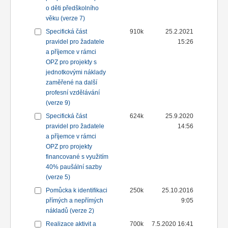
o děti předškolního
věku (verze 7)
Specifická část
910k
25.2.2021
pravidel pro žadatele
15:26
a příjemce v rámci
OPZ pro projekty s
jednotkovými náklady
zaměřené na další
profesní vzdělávání
(verze 9)
Specifická část
624k
25.9.2020
pravidel pro žadatele
14:56
a příjemce v rámci
OPZ pro projekty
financované s využitím
40% paušální sazby
(verze 5)
Pomůcka k identifikaci
250k
25.10.2016
přímých a nepřímých
9:05
nákladů (verze 2)
Realizace aktivit a
700k
7.5.2020 16:41