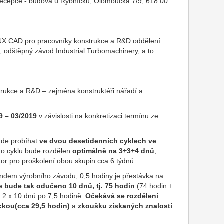
 recepce - budova u Rybníčku, Olomoucká 7/9, 618 00
sti NX CAD pro pracovníky konstrukce a R&D oddělení.
, odštěpný závod Industrial Turbomachinery, a to
trukce a R&D – zejména konstruktéři nářadí a
9 – 03/2019
v závislosti na konkretizaci termínu ze
ude probíhat
ve dvou desetidenních cyklech ve
ho cyklu bude rozdělen
optimálně na 3+3+4 dnů
,
stor pro proškolení obou skupin cca 6 týdnů.
ondem výrobního závodu, 0,5 hodiny je přestávka na
 bude tak odučeno 10 dnů, tj. 75 hodin
(74 hodin +
y
2 x 10 dnů po 7,5 hodině.
Očekává se rozdělení
ickou(cca 29,5 hodin)
a
zkoušku získaných znalostí