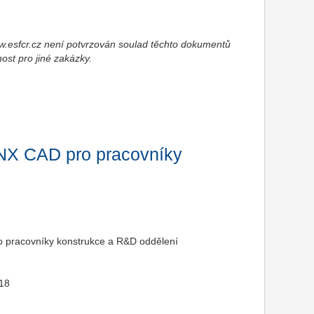
esfcr.cz není potvrzován soulad těchto dokumentů
nost pro jiné zakázky.
i NX CAD pro pracovníky
ro pracovníky konstrukce a R&D oddělení
018