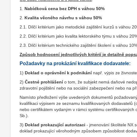
1.
Nabídková cena bez DPH s váhou 50%
2.
Kvalita věcného návrhu s váhou 50%
2.1. Dílčí kritérium jako metodické zajištění kurzů s váhou 2
2.2. Dílčí kritérium jako kvalita lektorského týmu s váhou 20
2.3. Dílčí kritérium technického zajištění školení s váhou 10
Způsob hodnocení jednotlivých kritérií je detailně pop
Požadavky na prokázání kvalifikace dodavatele:
1)
Doklad o oprávnění k podnikání
např. výpis ze živnost
2)
Čestné prohlášení
o tom, že subjekt nemá daňové nedopl
zdravotní pojištění nebo na sociální zabezpečení nebo na pří
Namísto předložení výše uvedených dokumentů požadovanýc
kvalifikaci výpisem ze seznamu kvalifikovaných dodavatelů
nebo certifikátem vydaným v rámci systému certifikovaných
Sb.).
3)
Doklad prokazující autorizaci
- jmenování školitele NX
doklad prokazující věrohodným způsobem způsobilost dodava