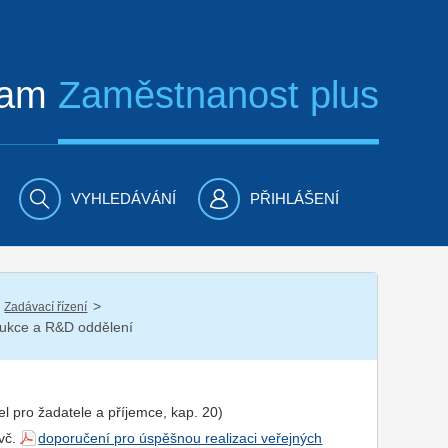
ram
Zaměstnanost plus
VYHLEDÁVÁNÍ
PŘIHLÁŠENÍ
/
Zadávací řízení
trukce a R&D oddělení
el pro
žadatel
e a
příjemce
, kap. 20)
 vč.
doporučení pro úspěšnou realizaci veřejných