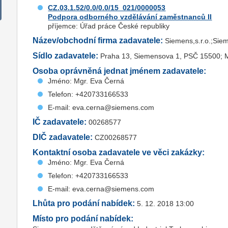
CZ.03.1.52/0.0/0.0/15_021/0000053
Podpora odborného vzdělávání zaměstnanců II
příjemce: Úřad práce České republiky
Název/obchodní firma zadavatele:
Siemens,s.r.o.;Siem
Sídlo zadavatele:
Praha 13, Siemensova 1, PSČ 15500; Mí
Osoba oprávněná jednat jménem zadavatele:
Jméno: Mgr. Eva Černá
Telefon: +420733166533
E-mail: eva.cerna@siemens.com
IČ zadavatele:
00268577
DIČ zadavatele:
CZ00268577
Kontaktní osoba zadavatele ve věci zakázky:
Jméno: Mgr. Eva Černá
Telefon: +420733166533
E-mail: eva.cerna@siemens.com
Lhůta pro podání nabídek:
5. 12. 2018 13:00
Místo pro podání nabídek: