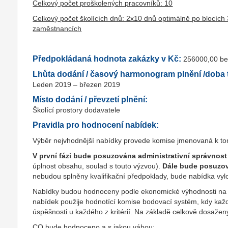
Celkový počet proškolených pracovníků: 10
Celkový počet školících dnů: 2x10 dnů optimálně po blocíc
zaměstnancích
Předpokládaná hodnota zakázky v Kč:
256000,00 b
Lhůta dodání / časový harmonogram plnění /doba t
Leden 2019 – březen 2019
Místo dodání / převzetí plnění:
Školící prostory dodavatele
Pravidla pro hodnocení nabídek:
Výběr nejvhodnější nabídky provede komise jmenovaná k t
V první fázi bude posuzována administrativní správnos
úplnost obsahu, soulad s touto výzvou).
Dále bude posuzov
nebudou splněny kvalifikační předpoklady, bude nabídka vyl
Nabídky budou hodnoceny podle ekonomické výhodnosti na z
nabídek použije hodnotící komise bodovací systém, kdy každ
úspěšnosti u každého z kritérií. Na základě celkově dosaže
CO bude hodnoceno a s jakou váhou
: