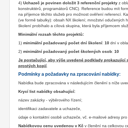
4)
Uchazeč je povinen doložit 3 referenční projekty
z obl
konstruktérů, programátorů CNC). Reference budou mít for
na příjemce těchto služeb pro možnost ověření referencí. K
(ve formě tabulky): obsah NX školení; množství odučených h
školení probíhalo a cílová skupina, která byla příjemcem služ
Minimální rozsah těchto projektů:
1)
minimální požadovaný počet dní školení
:
10
dní v obl
2)
minimální požadovaný počet školených osob
:
10
Je postačující, aby výše uvedené podklady prokazující 
prostých kopií
.
Podmínky a požadavky na zpracování nabídky:
Nabídka bude zpracována v následujícím členění s níže uv
Krycí list nabídky obsahující:
název zakázky - výběrového řízení;
identifikaci zadavatele a uchazeče,
údaje o kontaktní osobě uchazeče, vč. e-mailové adresy pro
Nabídkovou cenu uvedenou v Kč
v členění na celkovou 