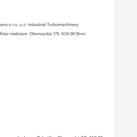
ens,s.r.o.,o.z. Industrial Turbomachinery
sto realizace: Olomoucká 7/9, 618 00 Brno