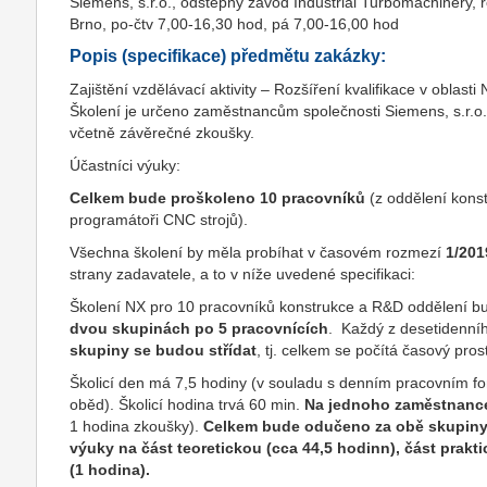
Siemens, s.r.o., odštěpný závod Industrial Turbomachinery,
Brno, po-čtv 7,00-16,30 hod, pá 7,00-16,00 hod
Popis (specifikace) předmětu zakázky:
Zajištění vzdělávací aktivity – Rozšíření kvalifikace v obla
Školení je určeno zaměstnancům společnosti Siemens, s.r.o.
včetně závěrečné zkoušky.
Účastníci výuky:
Celkem bude proškoleno 10 pracovníků
(z oddělení kons
programátoři CNC strojů).
Všechna školení by měla probíhat v časovém rozmezí
1/201
strany zadavatele, a to v níže uvedené specifikaci:
Školení NX pro 10 pracovníků konstrukce a R&D oddělení b
dvou skupinách po 5 pracovnících
. Každý z desetidenní
skupiny se budou střídat
, tj. celkem se počítá časový pro
Školicí den má 7,5 hodiny (v souladu s denním pracovním f
oběd). Školicí hodina trvá 60 min.
Na jednoho zaměstnance
1 hodina zkoušky).
Celkem bude odučeno za obě skupin
výuky na část teoretickou (cca 44,5 hodinn), část prakt
(1 hodina).