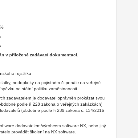
0%
%
%
sán v přiložené zadávací dokumentaci.
enského rejstříku
atky, nedoplatky na pojistném či penále na veřejné
spěvku na státní politiku zaměstnanosti.
h zadavatelem je dodavatel oprávněn prokázat svou
 (obdobně podle § 228 zákona o veřejných zakázkách)
 dodavatelů (obdobně podle § 239 zákona č. 134/2016
 software dodavatelem/výrobcem software NX, nebo jiný
tele provádět školení na NX software.