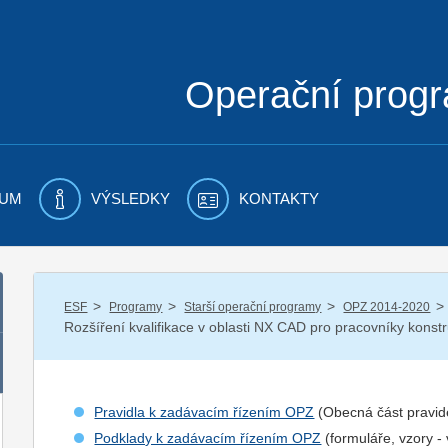
Operační prog
UM
VÝSLEDKY
KONTAKTY
/
/
/
/
ESF
Programy
Starší operační programy
OPZ 2014-2020
Rozšíření kvalifikace v oblasti NX CAD pro pracovníky kons
Pravidla k zadávacím řízením OPZ
(Obecná část pravid
Podklady k zadávacím řízením OPZ
(formuláře, vzory -