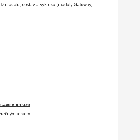
bě 3D modelu, sestav a výkresu (moduly Gateway,
tace v příloze
věrečným testem.