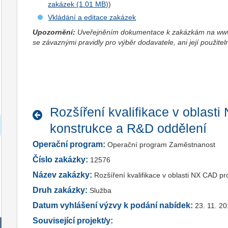
zakázek
)
Vkládání a editace zakázek
Upozornění:
Uveřejněním dokumentace k zakázkám na www.
se závaznými pravidly pro výběr dodavatele, ani její použitel
Rozšíření kvalifikace v oblast
konstrukce a R&D oddělení
Operační program:
Operační program Zaměstnanost
Číslo zakázky:
12576
Název zakázky:
Rozšíření kvalifikace v oblasti NX CAD p
Druh zakázky:
Služba
Datum vyhlášení výzvy k podání nabídek:
23. 11. 2
Související projekt/y: