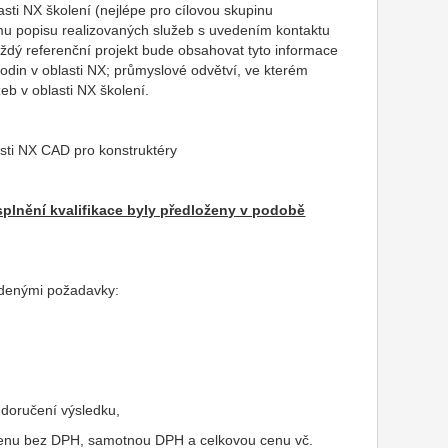
asti NX školení (nejlépe pro cílovou skupinu
mu popisu realizovaných služeb s uvedením kontaktu
aždý referenční projekt bude obsahovat tyto informace
odin v oblasti NX; průmyslové odvětví, ve kterém
eb v oblasti NX školení.
asti NX CAD pro konstruktéry
splnění kvalifikace byly předloženy v podobě
edenými požadavky:
 doručení výsledku,
cenu bez DPH, samotnou DPH a celkovou cenu vč.