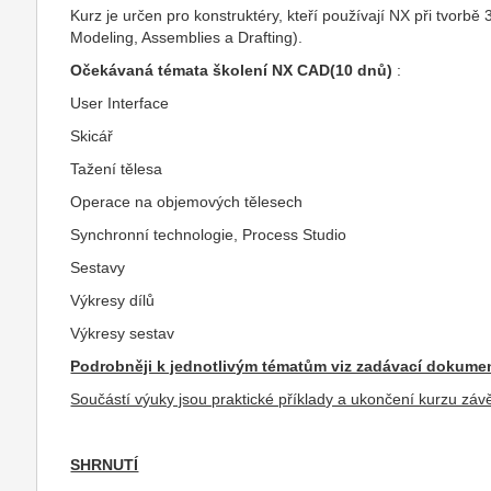
Kurz je určen pro konstruktéry, kteří používají NX při tvor
Modeling, Assemblies a Drafting).
Očekávaná témata školení NX CAD(10 dnů)
:
User Interface
Skicář
Tažení tělesa
Operace na objemových tělesech
Synchronní technologie, Process Studio
Sestavy
Výkresy dílů
Výkresy sestav
Podrobněji k jednotlivým tématům viz zadávací dokumen
Součástí výuky jsou praktické příklady a ukončení kurzu zá
SHRNUTÍ