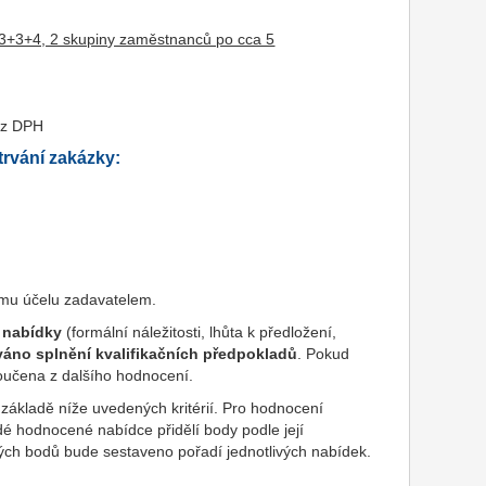
h 3+3+4, 2 skupiny zaměstnanců po cca 5
ez DPH
rvání zakázky:
omu účelu zadavatelem.
t nabídky
(formální náležitosti, lhůta k předložení,
áno splnění kvalifikačních předpokladů
. Pokud
oučena z dalšího hodnocení.
ákladě níže uvedených kritérií. Pro hodnocení
é hodnocené nabídce přidělí body podle její
ných bodů bude sestaveno pořadí jednotlivých nabídek.