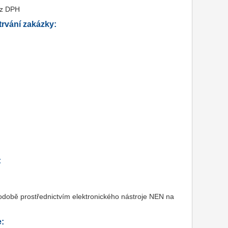
ez DPH
rvání zakázky:
:
odobě prostřednictvím elektronického nástroje NEN na
e: