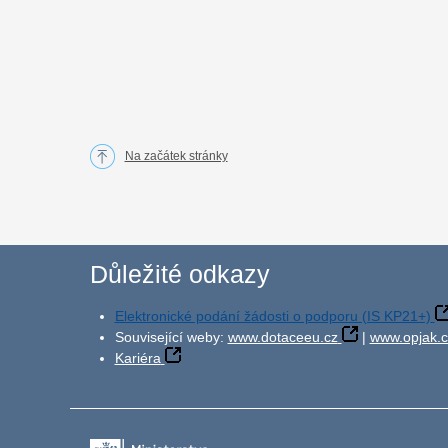
Na začátek stránky
Důležité odkazy
Elektronické podání žádosti o podporu (IS KP21+)
Související weby:
www.dotaceeu.cz
|
www.opjak.c
Kariéra