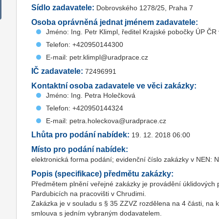
Sídlo zadavatele:
Dobrovského 1278/25, Praha 7
Osoba oprávněná jednat jménem zadavatele:
Jméno: Ing. Petr Klimpl, ředitel Krajské pobočky ÚP ČR
Telefon: +420950144300
E-mail: petr.klimpl@uradprace.cz
IČ zadavatele:
72496991
Kontaktní osoba zadavatele ve věci zakázky:
Jméno: Ing. Petra Holečková
Telefon: +420950144324
E-mail: petra.holeckova@uradprace.cz
Lhůta pro podání nabídek:
19. 12. 2018 06:00
Místo pro podání nabídek:
elektronická forma podání; evidenční číslo zakázky v NEN
Popis (specifikace) předmětu zakázky:
Předmětem plnění veřejné zakázky je provádění úklidových 
Pardubicích na pracovišti v Chrudimi.
Zakázka je v souladu s § 35 ZZVZ rozdělena na 4 části, na
smlouva s jedním vybraným dodavatelem.