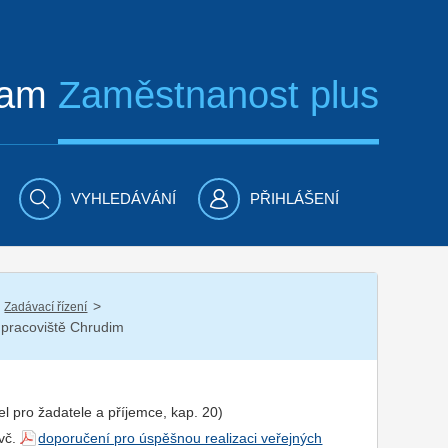
ram
Zaměstnanost plus
VYHLEDÁVÁNÍ
PŘIHLÁŠENÍ
/
Zadávací řízení
 pracoviště Chrudim
el pro
žadatel
e a
příjemce
, kap. 20)
 vč.
doporučení pro úspěšnou realizaci veřejných