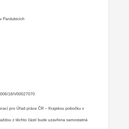
 v Pardubicích
: N006/18/V00027070
prací pro Úřad práce ČR – Krajskou pobočku v
 každou z těchto částí bude uzavřena samostatná