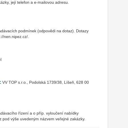
zky, její telefon a e-mailovou adresu.
zadávacích podmínek (odpovědi na dotaz). Dotazy
//nen.nipez.cz/.
l
:
VV TOP s.r.o., Podolská 1739/38, Líšeň, 628 00
dávacího řízení a o příp. vyloučení nabídky
.cz pod výše uvedeným názvem veřejné zakázky.