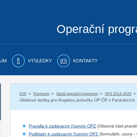
Operační prog
UM
VÝSLEDKY
KONTAKTY
/
/
/
/
ESF
Programy
Starší operační programy
OPZ 2014-2020
Úklidové služby pro Krajskou pobočku ÚP ČR v Pardubicích,
Pravidla k zadávacím řízením OPZ
(Obecná část pravid
Podklady k zadávacím řízením OPZ
(formuláře, vzory -