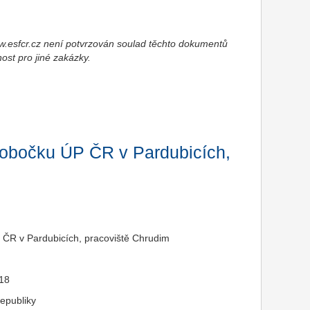
esfcr.cz není potvrzován soulad těchto dokumentů
nost pro jiné zakázky.
pobočku ÚP ČR v Pardubicích,
 ČR v Pardubicích, pracoviště Chrudim
018
epubliky