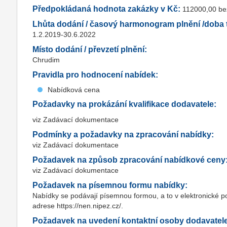
Předpokládaná hodnota zakázky v Kč:
112000,00 b
Lhůta dodání / časový harmonogram plnění /doba t
1.2.2019-30.6.2022
Místo dodání / převzetí plnění:
Chrudim
Pravidla pro hodnocení nabídek:
Nabídková cena
Požadavky na prokázání kvalifikace dodavatele:
viz Zadávací dokumentace
Podmínky a požadavky na zpracování nabídky:
viz Zadávací dokumentace
Požadavek na způsob zpracování nabídkové ceny
viz Zadávací dokumentace
Požadavek na písemnou formu nabídky:
Nabídky se podávají písemnou formou, a to v elektronické p
adrese https://nen.nipez.cz/.
Požadavek na uvedení kontaktní osoby dodavatel