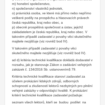
m) honební společenstvo,
n) společenství vlastníků jednotek,
o) právnická osoba, ve které má přímo nebo nepřímo
veškeré podíly na prospěchu a hlasovacích právech
česká republika, kraj nebo obec, a
p) obecně prospěšná společnost a ústav, jejichž
zakladatelem je česká republika, kraj nebo obec. V
takovém případě zadavatel z povahy věci skutečného
majitele nezjišťuje (viz rovněž bod IV).
V takovém případě zadavatel z povahy věci
skutečného majitele nezjišťuje (viz rovněž bod IV).
ad d) kritéria technické kvalifikace dokládá dodavatel v
rozsahu, jak je stanovuje Zákon o zadávání veřejných
zakázek č. 134/2016 Sb. ustanovením§ 79.
Kritéria technické kvalifikace stanoví zadavatel za
účelem prokázání lidských zdrojů, odborných
schopností a zkušeností lektorů nezbytných pro plnění
veřejné zakázky v odpovídající kvalitě. K prokázání
kritérií technické kvalifikace zadavatel požaduje:
seznam všech lektorů, kteří se budou podílet na