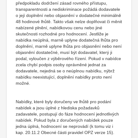
předpokladu dodržení zásad rovného přístupu,
transparentnosti a nediskriminace požádá dodavatele
o její doplnění nebo objasnění v dodatečné minimálně
48 hodinové lhůtě. Takto však nelze doplňovat či měnit
nabízené plnění, nabídkovou cenu nebo jiné
skutečnosti rozhodné pro hodnocení. Jestliže je
nabídka neúplná, marně uplyne dodatečná lhůta pro
doplnění, marně uplyne lhůta pro objasnění nebo není
objasnění dostatečné, musí být dodavatel, který ji
podal, vyloučen z výběrového řízení. Pokud v nabídce
zcela chybí podpis osoby oprávněné jednat za
dodavatele, nejedná se o neúplnou nabídku, nýbrž
nabídku neexistující, doplnění nabídky proto není
možné.
Nabídky, které byly doručeny ve lhůtě pro podání
nabídek a jsou úplné z hlediska požadavků
zadavatele, postupují do fáze hodnocení jednotlivých
nabídek. Pokud byla z doručených nabídek pouze
jedna úplná, hodnocení se neprovádí (k tomu viz i
kap. 20.11.2 Obecné části pravidel OPZ verze 15).