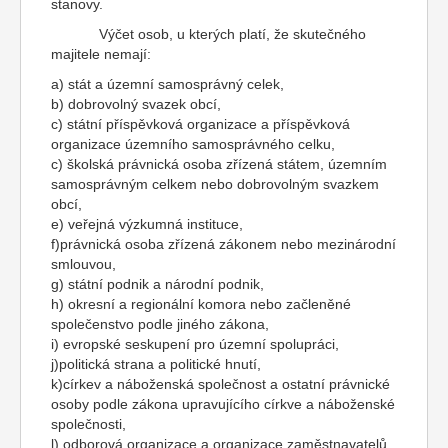
stanovy.
Výčet osob, u kterých platí, že skutečného
majitele nemají:
a) stát a územní samosprávný celek,
b) dobrovolný svazek obcí,
c) státní příspěvková organizace a příspěvková
organizace územního samosprávného celku,
c) školská právnická osoba zřízená státem, územním
samosprávným celkem nebo dobrovolným svazkem
obcí,
e) veřejná výzkumná instituce,
f)právnická osoba zřízená zákonem nebo mezinárodní
smlouvou,
g) státní podnik a národní podnik,
h) okresní a regionální komora nebo začleněné
společenstvo podle jiného zákona,
i) evropské seskupení pro územní spolupráci,
j)politická strana a politické hnutí,
k)církev a náboženská společnost a ostatní právnické
osoby podle zákona upravujícího církve a náboženské
společnosti,
l) odborová organizace a organizace zaměstnavatelů,