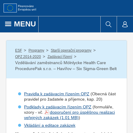
Přejít k obsahu
MENU
/
/
/
ESF
Programy
Starší operační programy
/
/
OPZ 2014-2020
Zadávací řízení
Vzdělávání zaměstnanců Mölnlycke Health Care
ProcedurePak s.r.o. – Havířov – Six Sigma-Green Belt
Pravidla k zadávacím řízením OPZ
(Obecná část
pravidel pro
žadatel
e a
příjemce
, kap. 20)
Podklady k zadávacím řízením OPZ
(formuláře,
vzory - vč.
doporučení pro úspěšnou realizaci
veřejných zakázek
)
Vkládání a editace zakázek