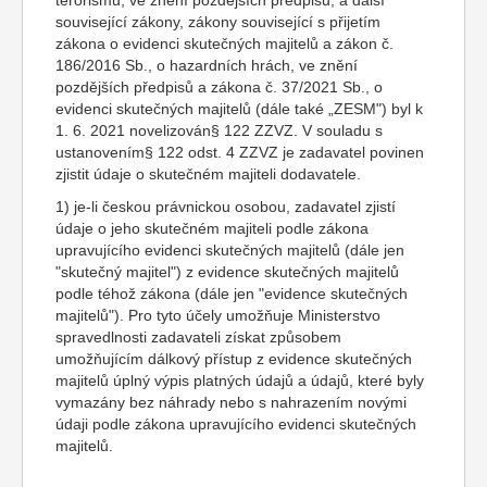
terorismu, ve znění pozdějších předpisů, a další
související zákony, zákony související s přijetím
zákona o evidenci skutečných majitelů a zákon č.
186/2016 Sb., o hazardních hrách, ve znění
pozdějších předpisů a zákona č. 37/2021 Sb., o
evidenci skutečných majitelů (dále také „ZESM") byl k
1. 6. 2021 novelizován§ 122 ZZVZ. V souladu s
ustanovením§ 122 odst. 4 ZZVZ je zadavatel povinen
zjistit údaje o skutečném majiteli dodavatele.
1) je-li českou právnickou osobou, zadavatel zjistí
údaje o jeho skutečném majiteli podle zákona
upravujícího evidenci skutečných majitelů (dále jen
"skutečný majitel") z evidence skutečných majitelů
podle téhož zákona (dále jen "evidence skutečných
majitelů"). Pro tyto účely umožňuje Ministerstvo
spravedlnosti zadavateli získat způsobem
umožňujícím dálkový přístup z evidence skutečných
majitelů úplný výpis platných údajů a údajů, které byly
vymazány bez náhrady nebo s nahrazením novými
údaji podle zákona upravujícího evidenci skutečných
majitelů.