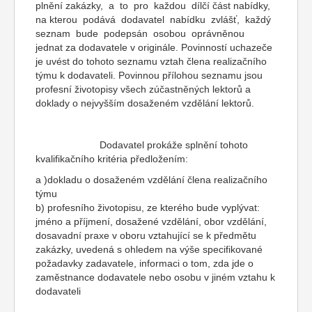
plnění zakázky, a to pro každou dílčí část nabídky,
na kterou podává dodavatel nabídku zvlášť, každý
seznam bude podepsán osobou oprávněnou
jednat za dodavatele v originále. Povinností uchazeče
je uvést do tohoto seznamu vztah člena realizačního
týmu k dodavateli. Povinnou přílohou seznamu jsou
profesní životopisy všech zúčastněných lektorů a
doklady o nejvyšším dosaženém vzdělání lektorů.
Dodavatel prokáže splnění tohoto
kvalifikačního kritéria předložením:
a )dokladu o dosaženém vzdělání člena realizačního
týmu
b) profesního životopisu, ze kterého bude vyplývat:
jméno a příjmení, dosažené vzdělání, obor vzdělání,
dosavadní praxe v oboru vztahující se k předmětu
zakázky, uvedená s ohledem na výše specifikované
požadavky zadavatele, informaci o tom, zda jde o
zaměstnance dodavatele nebo osobu v jiném vztahu k
dodavateli