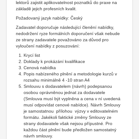
lektorů zajistit aplikovatelnost poznatků do praxe na
základě jejich profesních kvalit.
Požadovaný jazyk nabídky: Český
Zadavatel doporučuje následující členění nabídky,
nedodržení ryze formálních doporučení však nebude
ze strany zadavatele považováno za důvod pro
vyloučení nabídky z posuzování:
Krycí list
Doklady k prokázání kvalifikace
Cenová nabídka
Popis nabízeného plnění a metodologie kurzů v
rozsahu minimálně 4 -10 stran A4
Smlouvu s dodavatelem (návrh) podepsanou
osobou oprávněnou jednat za dodavatele
(Smlouva musí být vyplněna a cena v ní uvedená
musí odpovídat cenové nabídce). Návrh Smlouvy
je samostatnou přílohou výzvy v editovatelném
formátu. Jakékoli faktické změny Smlouvy ze
strany dodavatele však nejsou přípustné. Pro
každou část plnění bude předložen samostatný
návrh smlouvy.