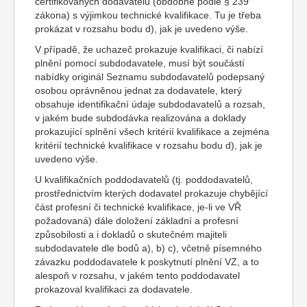
certifikovaných dodavatelů (obdobně podle § 239
zákona) s výjimkou technické kvalifikace. Tu je třeba
prokázat v rozsahu bodu d), jak je uvedeno výše.
V případě, že uchazeč prokazuje kvalifikaci, či nabízí
plnění pomocí subdodavatele, musí být součástí
nabídky originál Seznamu subdodavatelů podepsaný
osobou oprávněnou jednat za dodavatele, který
obsahuje identifikační údaje subdodavatelů a rozsah,
v jakém bude subdodávka realizována a doklady
prokazující splnění všech kritérií kvalifikace a zejména
kritérií technické kvalifikace v rozsahu bodu d), jak je
uvedeno výše.
U kvalifikačních poddodavatelů (tj. poddodavatelů,
prostřednictvím kterých dodavatel prokazuje chybějící
část profesní či technické kvalifikace, je-li ve VŘ
požadovaná) dále doložení základní a profesní
způsobilosti a i dokladů o skutečném majiteli
subdodavatele dle bodů a), b) c), včetně písemného
závazku poddodavatele k poskytnutí plnění VZ, a to
alespoň v rozsahu, v jakém tento poddodavatel
prokazoval kvalifikaci za dodavatele.