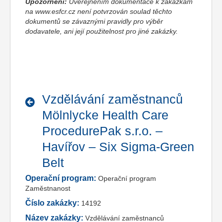
Upozornění:
Uveřejněním dokumentace k zakázkám
na www.esfcr.cz není potvrzován soulad těchto
dokumentů se závaznými pravidly pro výběr
dodavatele, ani její použitelnost pro jiné zakázky.
Vzdělávání zaměstnanců
Mölnlycke Health Care
ProcedurePak s.r.o. –
Havířov – Six Sigma-Green
Belt
Operační program:
Operační program
Zaměstnanost
Číslo zakázky:
14192
Název zakázky:
Vzdělávání zaměstnanců