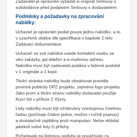
Zadavatel je oprávněn vyžádat si originál Smlouvy o
subdodávce před podpisem Smlouvy s dodavatelem.
Podmínky a požadavky na zpracování
nabídky:
Uchazeč je oprávněn podat pouze jednu nabídku, a to
v uzavřené obálce dle specifikace v kapitole 2 této
Zadávací dokumentace.
Uchazeč ve své nabídce uvede kontaktní osobu ve
věci zakázky, její telefon a e-mailovou adresu.
Nabídka musí být zadavateli podána v listinné podobě
v 1 originále a 1 kopii.
Titulní stránka nabídky bude obsahovat pravidla
povinné publicity OPZ projektu, zejména logo projektu.
Jako první a titulní stranu nabídky dodavatel použije
Krycí list v příloze 2 Výzvy.
Listy nabídky musí být očíslovány vzestupnou číselnou
řadou (počínaje číslem jedna, možno i ručně psanou)
a dostatečně zajištěny proti manipulaci. Nelze vkládat
jakékoli volné listy či přílohy.
Požadavek na listinnou podobu je považován za