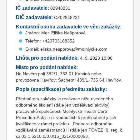
IČ zadavatele:
02948231
DIČ zadavatele:
CZ02948231
Kontaktní osoba zadavatele ve věci zakázky:
Jméno: Mgr. Eliška Nešporová
Telefon: +420703168352
E-mail: eliska.nesporova@molnlycke.com
Lhůta pro podání nabídek:
4. 9. 2023 10:00
Místo pro podání nabídek:
Na Novém poli 382/1, 733 01 Karviná nebo
provozovna Havířov: Šachetní 439/1, 735 64 Havířov
Popis (specifikace) předmětu zakázky:
Předmětem zakázky je realizace níže uvedeného
odborného školení (dále jen vzdělávací aktivity)
pracovníků společnosti Mölnlycke Health Care
ProcedurePak s.r.o. vedoucích k prohloubení jejich
kvalifikace v rámci projektu ,,Podpora odborného
vzdělávání zaměstnanců II (dále jen POVEZ II), reg. č.
cz.03.1.5210.0/0.0/15_021/0000053.