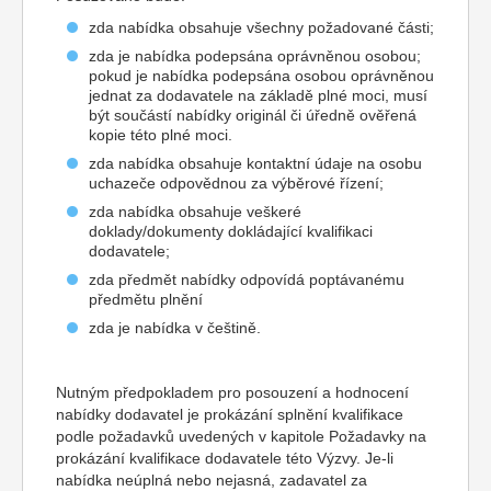
zda nabídka obsahuje všechny požadované části;
zda je nabídka podepsána oprávněnou osobou;
pokud je nabídka podepsána osobou oprávněnou
jednat za dodavatele na základě plné moci, musí
být součástí nabídky originál či úředně ověřená
kopie této plné moci.
zda nabídka obsahuje kontaktní údaje na osobu
uchazeče odpovědnou za výběrové řízení;
zda nabídka obsahuje veškeré
doklady/dokumenty dokládající kvalifikaci
dodavatele;
zda předmět nabídky odpovídá poptávanému
předmětu plnění
zda je nabídka v češtině.
Nutným předpokladem pro posouzení a hodnocení
nabídky dodavatel je prokázání splnění kvalifikace
podle požadavků uvedených v kapitole Požadavky na
prokázání kvalifikace dodavatele této Výzvy. Je-li
nabídka neúplná nebo nejasná, zadavatel za