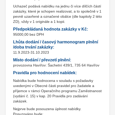
Uchazeč podává nabídku na jednu či více dílčích částí
zakázky, které je schopen realizovat, a to společně v 1
pevně uzavřené a označené obálce (dle kapitoly 2 této
ZD), vždy v 1 originále a 1 kopii.
Předpokládaná hodnota zakázky v Kč:
95000,00 bez DPH
Lhůta dodání / časový harmonogram plnění
/doba trvání zakázky:
11.9.2023-31.10.2023
Místo dodání / převzetí plnění:
provozovna Havířov: Šachetní 439/1, 735 64 Havířov
Pravidla pro hodnocení nabídek:
Nabídka bude hodnocena v souladu s požadavky
uvedenými v Obecné části pravidel pro žadatele a
příjemce v rámci Operačního programu Zaměstnanost
(vydání č. 15) v kap. 20 Pravidla pro zadávání
zakázek.
Nejprve bude posouzena úplnost nabídky.
Posuzováno bude: