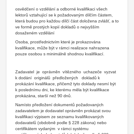
osvědčení o vzdělání a odborné kvalifikaci všech
lektorů vztahující se k požadovaným dílčím částem,
která budou pro každou dílčí část doložena zvlášť, a to
ve formě prostých kopií dokladů o nejvyšším
dosaženém vzdělání
Osoba, prostřednictvím které je prokazována
kvalifikace, může být v rámci realizace nahrazena
pouze osobou s minimálně shodnou kvalifikací.
Zadavatel je oprávněn vítězného uchazeče vyzvat
k dodání originálů předložených dokladů k
prokázání kvalifikace, přičemž tyto doklady nesmí být
k poslednímu dni, ke kterému měla být kvalifikace
prokázána, starší než 90 dnů.
Namísto předložení dokumentů požadovaných
zadavatelem je dodavatel oprávněn prokázat svou
kvalifikaci výpisem ze seznamu kvalifikovaných
dodavatelů (obdobně podle § 228 zákona) nebo
certifikátem vydaným v rámci systému