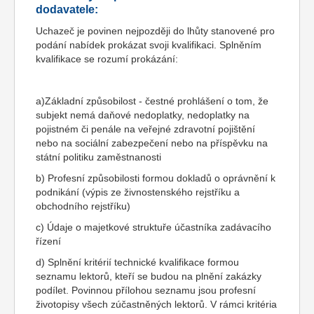
dodavatele:
Uchazeč je povinen nejpozději do lhůty stanovené pro
podání nabídek prokázat svoji kvalifikaci. Splněním
kvalifikace se rozumí prokázání:
a)Základní způsobilost - čestné prohlášení o tom, že
subjekt nemá daňové nedoplatky, nedoplatky na
pojistném či penále na veřejné zdravotní pojištění
nebo na sociální zabezpečení nebo na příspěvku na
státní politiku zaměstnanosti
b) Profesní způsobilosti formou dokladů o oprávnění k
podnikání (výpis ze živnostenského rejstříku a
obchodního rejstříku)
c) Údaje o majetkové struktuře účastníka zadávacího
řízení
d) Splnění kritérií technické kvalifikace formou
seznamu lektorů, kteří se budou na plnění zakázky
podílet. Povinnou přílohou seznamu jsou profesní
životopisy všech zúčastněných lektorů. V rámci kritéria