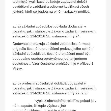
technické kvalifikace požaduje zadavatel doložit
osvědčení o vzdělání a odborné kvalifikaci všech
lektorů, kteří se budou na plnění zakázky podílet.
ad a) základní způsobilost dokládá dodavatel v
rozsahu, jak ji stanovuje Zákon o zadávání veřejných
zakázek č. 134/2016 Sb. ustanovením§ 74.
Dodavatel prokazuje základní způsobilost formou
originálu čestného prohlášení prokazujícího splnění
základní způsobilosti. čestné prohlášení musí být
podepsáno osobou oprávněnou jednat jménem
společnosti. Vzor čestného prohlášení je v příloze 1
Výzvy.
ad b) profesní způsobilost dokládá dodavatel v
rozsahu, jak ji stanovuje Zákon o zadávání veřejných
zakázek č. 134/2016 Sb. ustanovením§ 77, a to:
výpis z obchodního rejstříku pokud je v
něm zapsán, či kopie výpisu z jiné
obdobné evidence, pokud je v ní zapsán;