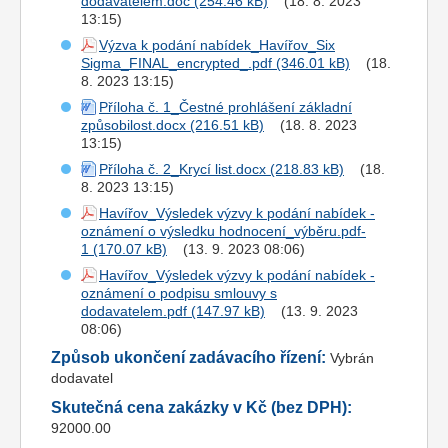
dodavatelem.doc
(18. 8. 2023
13:15)
Výzva k podání nabídek_Havířov_Six
Sigma_FINAL_encrypted_.pdf
(18.
8. 2023 13:15)
Příloha č. 1_Čestné prohlášení základní
způsobilost.docx
(18. 8. 2023
13:15)
Příloha č. 2_Krycí list.docx
(18.
8. 2023 13:15)
Havířov_Výsledek výzvy k podání nabídek -
oznámení o výsledku hodnocení_výběru.pdf-
1
(13. 9. 2023 08:06)
Havířov_Výsledek výzvy k podání nabídek -
oznámení o podpisu smlouvy s
dodavatelem.pdf
(13. 9. 2023
08:06)
Způsob ukončení zadávacího řízení:
Vybrán
dodavatel
Skutečná cena zakázky v Kč (bez DPH):
92000.00