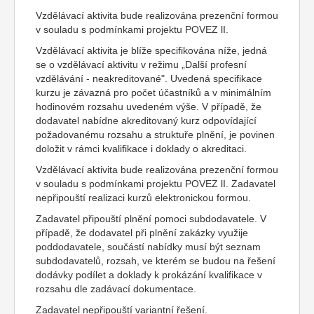
Vzdělávací aktivita bude realizována prezenční formou
v souladu s podmínkami projektu POVEZ lI.
Vzdělávací aktivita je blíže specifikována níže, jedná
se o vzdělávací aktivitu v režimu „Další profesní
vzdělávání - neakreditované". Uvedená specifikace
kurzu je závazná pro počet účastníků a v minimálním
hodinovém rozsahu uvedeném výše. V případě, že
dodavatel nabídne akreditovaný kurz odpovídající
požadovanému rozsahu a struktuře plnění, je povinen
doložit v rámci kvalifikace i doklady o akreditaci.
Vzdělávací aktivita bude realizována prezenční formou
v souladu s podmínkami projektu POVEZ lI. Zadavatel
nepřipouští realizaci kurzů elektronickou formou.
Zadavatel připouští plnění pomoci subdodavatele. V
případě, že dodavatel při plnění zakázky využije
poddodavatele, součástí nabídky musí být seznam
subdodavatelů, rozsah, ve kterém se budou na řešení
dodávky podílet a doklady k prokázání kvalifikace v
rozsahu dle zadávací dokumentace.
Zadavatel nepřipouští variantní řešení.