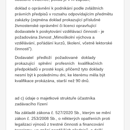
doklad o oprávnění k podnikání podle zvláštních
právních předpisů v rozsahu odpovídajícím předmětu
zakázky (zejména doklad prokazující příslušné
živnostenské oprávnění či licenci opravňující
dodavatele k poskytování vzdělávací činnosti - je
požadována živnost „Mimoškolní výchova a
vzdělávání, pořádání kurzů, školení, včetně lektorské
činnosti").
Dodavatel předloží požadované doklady
prokazující splnění profesních kvalifikačních
předpokladů v prosté kopii, přičemž tyto doklady
nesmí být k poslednímu dni, ke kterému měla být
kvalifikace prokázána, starší než 90 dnů.
ad c) údaje o majetkové struktuře účastníka
zadávacího řízení
Na základě zákona č. 527/2020 Sb., kterým se mění
zákon č. 253/2008 Sb., o některých opatřeních proti
legalizaci výnosů z trestné činnosti a financování