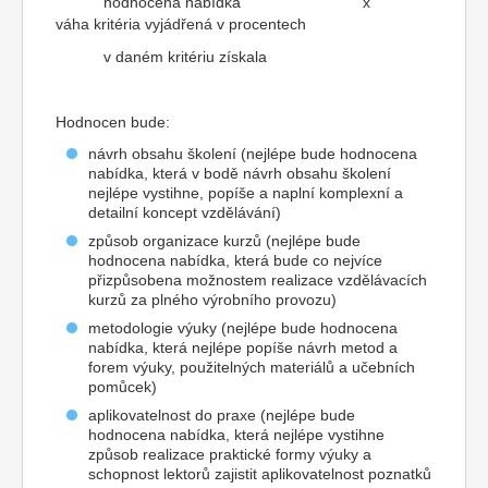
hodnocená nabídka x
váha kritéria vyjádřená v procentech
v daném kritériu získala
Hodnocen bude:
návrh obsahu školení (nejlépe bude hodnocena
nabídka, která v bodě návrh obsahu školení
nejlépe vystihne, popíše a naplní komplexní a
detailní koncept vzdělávání)
způsob organizace kurzů (nejlépe bude
hodnocena nabídka, která bude co nejvíce
přizpůsobena možnostem realizace vzdělávacích
kurzů za plného výrobního provozu)
metodologie výuky (nejlépe bude hodnocena
nabídka, která nejlépe popíše návrh metod a
forem výuky, použitelných materiálů a učebních
pomůcek)
aplikovatelnost do praxe (nejlépe bude
hodnocena nabídka, která nejlépe vystihne
způsob realizace praktické formy výuky a
schopnost lektorů zajistit aplikovatelnost poznatků