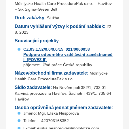
Mölnlycke Health Care ProcedurePak s.r.o. – Havířov
– Six Sigma-Green Belt
Druh zakázky:
Služba
Datum vyhlášení výzvy k podání nabídek:
22.
8. 2023
Související projekt/y:
CZ.03.1.52/0.0/0.0/15_021/0000053
Podpora odborného vzdělávání zaměstnanců
II (POVEZ II)
příjemce: Úřad práce České republiky
Název/obchodní firma zadavatele:
Mölnlycke
Health Care ProcedurePak s.r.o.
Sídlo zadavatele:
Na Novém poli 382/1, 733 01
Karviná provozovna Havířov: Šachetní 439/1, 735 64
Havířov
Osoba oprávněná jednat jménem zadavatele:
Jméno: Mgr. Eliška Nešporová
Telefon: +420703168352
E-mail: eliska.nesporova@molnlycke.com