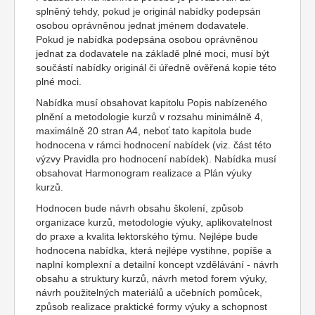
splněný tehdy, pokud je originál nabídky podepsán
osobou oprávněnou jednat jménem dodavatele.
Pokud je nabídka podepsána osobou oprávněnou
jednat za dodavatele na základě plné moci, musí být
součástí nabídky originál či úředně ověřená kopie této
plné moci.
Nabídka musí obsahovat kapitolu Popis nabízeného
plnění a metodologie kurzů v rozsahu minimálně 4,
maximálně 20 stran A4, neboť tato kapitola bude
hodnocena v rámci hodnocení nabídek (viz. část této
výzvy Pravidla pro hodnocení nabídek). Nabídka musí
obsahovat Harmonogram realizace a Plán výuky
kurzů.
Hodnocen bude návrh obsahu školení, způsob
organizace kurzů, metodologie výuky, aplikovatelnost
do praxe a kvalita lektorského týmu. Nejlépe bude
hodnocena nabídka, která nejlépe vystihne, popíše a
naplní komplexní a detailní koncept vzdělávání - návrh
obsahu a struktury kurzů, návrh metod forem výuky,
návrh použitelných materiálů a učebních pomůcek,
způsob realizace praktické formy výuky a schopnost