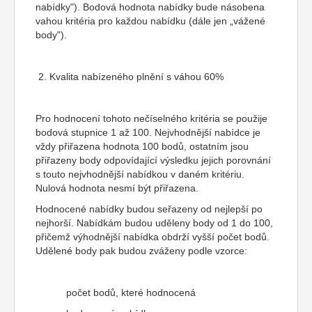
nabídky"). Bodová hodnota nabídky bude násobena
vahou kritéria pro každou nabídku (dále jen „vážené
body").
2. Kvalita nabízeného plnění s váhou 60%
Pro hodnocení tohoto nečíselného kritéria se použije
bodová stupnice 1 až 100. Nejvhodnější nabídce je
vždy přiřazena hodnota 100 bodů, ostatním jsou
přiřazeny body odpovídající výsledku jejich porovnání
s touto nejvhodnější nabídkou v daném kritériu.
Nulová hodnota nesmí být přiřazena.
Hodnocené nabídky budou seřazeny od nejlepší po
nejhorší. Nabídkám budou uděleny body od 1 do 100,
přičemž výhodnější nabídka obdrží vyšší počet bodů.
Udělené body pak budou zváženy podle vzorce:
počet bodů, které hodnocená