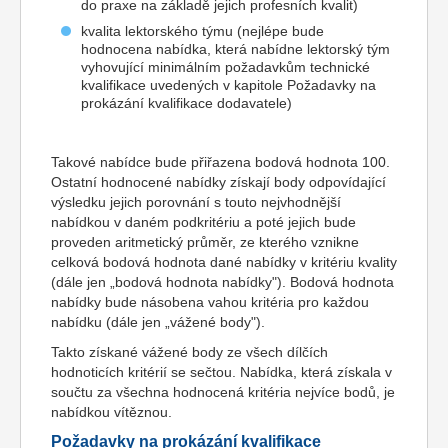
do praxe na základě jejich profesních kvalit)
kvalita lektorského týmu (nejlépe bude
hodnocena nabídka, která nabídne lektorský tým
vyhovující minimálním požadavkům technické
kvalifikace uvedených v kapitole Požadavky na
prokázání kvalifikace dodavatele)
Takové nabídce bude přiřazena bodová hodnota 100.
Ostatní hodnocené nabídky získají body odpovídající
výsledku jejich porovnání s touto nejvhodnější
nabídkou v daném podkritériu a poté jejich bude
proveden aritmetický průměr, ze kterého vznikne
celková bodová hodnota dané nabídky v kritériu kvality
(dále jen „bodová hodnota nabídky"). Bodová hodnota
nabídky bude násobena vahou kritéria pro každou
nabídku (dále jen „vážené body").
Takto získané vážené body ze všech dílčích
hodnoticích kritérií se sečtou. Nabídka, která získala v
součtu za všechna hodnocená kritéria nejvíce bodů, je
nabídkou vítěznou.
Požadavky na prokázání kvalifikace