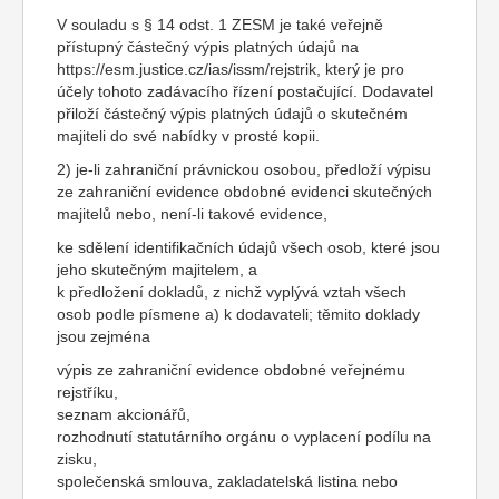
V souladu s § 14 odst. 1 ZESM je také veřejně
přístupný částečný výpis platných údajů na
https://esm.justice.cz/ias/issm/rejstrik, který je pro
účely tohoto zadávacího řízení postačující. Dodavatel
přiloží částečný výpis platných údajů o skutečném
majiteli do své nabídky v prosté kopii.
2) je-li zahraniční právnickou osobou, předloží výpisu
ze zahraniční evidence obdobné evidenci skutečných
majitelů nebo, není-li takové evidence,
ke sdělení identifikačních údajů všech osob, které jsou
jeho skutečným majitelem, a
k předložení dokladů, z nichž vyplývá vztah všech
osob podle písmene a) k dodavateli; těmito doklady
jsou zejména
výpis ze zahraniční evidence obdobné veřejnému
rejstříku,
seznam akcionářů,
rozhodnutí statutárního orgánu o vyplacení podílu na
zisku,
společenská smlouva, zakladatelská listina nebo