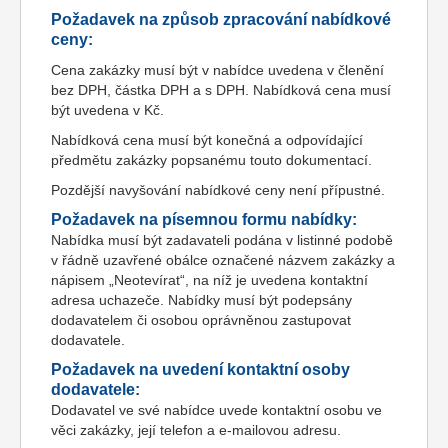
Požadavek na způsob zpracování nabídkové
ceny:
Cena zakázky musí být v nabídce uvedena v členění
bez DPH, částka DPH a s DPH. Nabídková cena musí
být uvedena v Kč.
Nabídková cena musí být konečná a odpovídající
předmětu zakázky popsanému touto dokumentací.
Pozdější navyšování nabídkové ceny není přípustné.
Požadavek na písemnou formu nabídky:
Nabídka musí být zadavateli podána v listinné podobě
v řádně uzavřené obálce označené názvem zakázky a
nápisem „Neotevírat“, na níž je uvedena kontaktní
adresa uchazeče. Nabídky musí být podepsány
dodavatelem či osobou oprávněnou zastupovat
dodavatele.
Požadavek na uvedení kontaktní osoby
dodavatele:
Dodavatel ve své nabídce uvede kontaktní osobu ve
věci zakázky, její telefon a e-mailovou adresu.