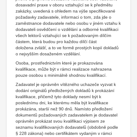
dosavadní praxe v oboru vztahující se k předmětu
zakázky, uvedená s ohledem na výše specifikované
požadavky zadavatele, informaci o tom, zda jde o
zaměstnance dodavatele nebo osobu v jiném vztahu k
dodavateli osvědčení o vzdělání a odborné kvalifikaci
všech lektorů vztahující se k požadovaným dílčím
částem, která budou pro každou dílčí část
doložena zvlášť, a to ve formě prostých kopií dokladů
o nejvyšším dosaženém vzdělání.
Osoba, prostřednictvím které je prokazována
kvalifikace, může být v rámci realizace nahrazena
pouze osobou s minimálně shodnou kvalifikací.
Zadavatel je oprávněn vítězného uchazeče vyzvat k
dodání originálů předložených dokladů k prokázání
kvalifikace, přičemž tyto doklady nesmí být k
poslednímu dni, ke kterému měla být kvalifikace
prokázána, starší než 90 dnů. Namísto předložení
dokumentů požadovaných zadavatelem je dodavatel
oprávněn prokázat svou kvalifikaci výpisem ze
seznamu kvalifikovaných dodavatelů (obdobně podle
§ 228 zákona) nebo certifikátem vydaným v rámci