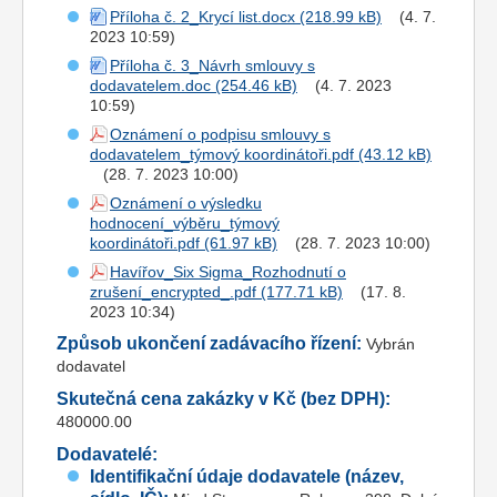
Příloha č. 2_Krycí list.docx
(4. 7.
2023 10:59)
Příloha č. 3_Návrh smlouvy s
dodavatelem.doc
(4. 7. 2023
10:59)
Oznámení o podpisu smlouvy s
dodavatelem_týmový koordinátoři.pdf
(28. 7. 2023 10:00)
Oznámení o výsledku
hodnocení_výběru_týmový
koordinátoři.pdf
(28. 7. 2023 10:00)
Havířov_Six Sigma_Rozhodnutí o
zrušení_encrypted_.pdf
(17. 8.
2023 10:34)
Způsob ukončení zadávacího řízení:
Vybrán
dodavatel
Skutečná cena zakázky v Kč (bez DPH):
480000.00
Dodavatelé:
Identifikační údaje dodavatele (název,