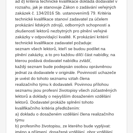
ad d) kritéria technické kvalifikace dokládá dodavatel v
rozsahu, jak je stanovuje Zákon o zadávání veřejných
zakázek č. 134/2016 Sb. ustanovením§ 79. Kritéria
technické kvalifikace stanoví zadavatel za účelem
prokázání lidských zdrojů, odborných schopností a
zkušeností lektorů nezbytných pro plnění veřejné
zakázky v odpovídající kvalitě. K prokázání kritérií
technické kvalifikace zadavatel požaduje:
seznam všech lektorů, kteří se budou podílet na
plnění zakázky, a to pro každou dílčí část nabídky, na
kterou podává dodavatel nabídku zvlášť,
každý seznam bude podepsán osobou oprávněnou
jednat za dodavatele v originále. Povinností uchazeče
je uvést do tohoto seznamu vztah člena
realizačního týmu k dodavateli. Povinnou přílohou
seznamu jsou profesní životopisy všech zúčastněných
lektorů a doklady o nejvyšším dosaženém vzdělání
lektorů. Dodavatel prokáže splnění tohoto
kvalifikačního kritéria předložením:
a) dokladu o dosaženém vzdělání člena realizačního
týmu
b) profesního životopisu, ze kterého bude vyplývat:
jméno a příjmení, dosažené vzdělání, obor vzdělání,