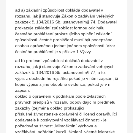
ad a) základní způsobilost dokládá dodavatel v
rozsahu, jak ji stanovuje Zákon o zadávání veřejných
zakázek č. 134/2016 Sb. ustanovením§ 74. Dodavatel
prokazuje základní způsobilost formou originálu
čestného prohlášení prokazujícího splnění základní
způsobilosti. čestné prohlášení musí být podepsáno
osobou oprávněnou jednat jménem společnosti. Vzor
čestného prohlášení je v příloze 1 Výzvy.
ad b) profesní způsobilost dokládá dodavatel v
rozsahu, jak ji stanovuje Zákon o zadávání veřejných
zakázek č. 134/2016 Sb. ustanovením§ 77, a to:
výpis z obchodního rejstříku pokud je v něm zapsán, či
kopie výpisu z jiné obdobné evidence, pokud je v ní
zapsán;
doklad o oprávnění k podnikání podle zvláštních
právních předpisů v rozsahu odpovídajícím předmětu
zakázky (zejména doklad prokazující
příslušné živnostenské oprávnění či licenci opravňující
dodavatele k poskytování vzdělávací činnosti - je
požadována živnost „Mimoškolní výchova a
vzdělávání, pořádání kurzů, školení, včetně lektorské