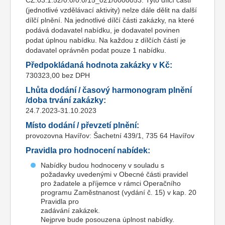
CZ.03.1.52/0.0/0.0/15_021/0000053. Tyto dílčí části
(jednotlivé vzdělávací aktivity) nelze dále dělit na další
dílčí plnění. Na jednotlivé dílčí části zakázky, na které
podává dodavatel nabídku, je dodavatel povinen
podat úplnou nabídku. Na každou z dílčích částí je
dodavatel oprávněn podat pouze 1 nabídku.
Předpokládaná hodnota zakázky v Kč:
730323,00 bez DPH
Lhůta dodání / časový harmonogram plnění
/doba trvání zakázky:
24.7.2023-31.10.2023
Místo dodání / převzetí plnění:
provozovna Havířov: Šachetní 439/1, 735 64 Havířov
Pravidla pro hodnocení nabídek:
Nabídky budou hodnoceny v souladu s
požadavky uvedenými v Obecné části pravidel
pro žadatele a příjemce v rámci Operačního
programu Zaměstnanost (vydání č. 15) v kap. 20
Pravidla pro
zadávání zakázek.
Nejprve bude posouzena úplnost nabídky.