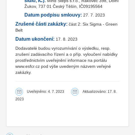
sídlo, IČ):
Mind Steps s.r.o., Rakovec 398, Dolní
Žukov, 737 01 Český Těšín, IČ09195564
Datum podpisu smlouvy:
27. 7. 2023
Zrušené části zakázky:
část 2: Six Sigma - Green
Belt
Datum ukončení:
17. 8. 2023
Dodavatelé budou vyrozumívání o výsledku, resp.
zrušení zadávacího řízení a o příp. vyloučení nabídky
prostřednictvím uveřejnění informace na portálu
www.esfcr.cz pod výše uvedeným názvem veřejné
zakázky.
Uveřejněno: 4. 7. 2023
Aktualizováno: 17. 8.
2023