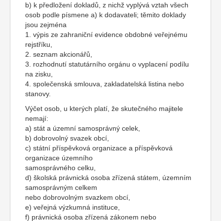
b) k předložení dokladů, z nichž vyplývá vztah všech
osob podle písmene a) k dodavateli; těmito doklady
jsou zejména
1. výpis ze zahraniční evidence obdobné veřejnému
rejstříku,
2. seznam akcionářů,
3. rozhodnutí statutárního orgánu o vyplacení podílu
na zisku,
4. společenská smlouva, zakladatelská listina nebo
stanovy.
Výčet osob, u kterých platí, že skutečného majitele
nemají:
a) stát a územní samosprávný celek,
b) dobrovolný svazek obcí,
c) státní příspěvková organizace a příspěvková
organizace územního
samosprávného celku,
d) školská právnická osoba zřízená státem, územním
samosprávným celkem
nebo dobrovolným svazkem obcí,
e) veřejná výzkumná instituce,
f) právnická osoba zřízená zákonem nebo