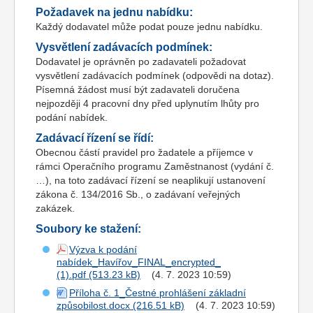
Požadavek na jednu nabídku:
Každý dodavatel může podat pouze jednu nabídku.
Vysvětlení zadávacích podmínek:
Dodavatel je oprávněn po zadavateli požadovat
vysvětlení zadávacích podmínek (odpovědi na dotaz).
Písemná žádost musí být zadavateli doručena
nejpozději 4 pracovní dny před uplynutím lhůty pro
podání nabídek.
Zadávací řízení se řídí:
Obecnou částí pravidel pro žadatele a příjemce v
rámci Operačního programu Zaměstnanost (vydání č.
…), na toto zadávací řízení se neaplikují ustanovení
zákona č. 134/2016 Sb., o zadávaní veřejných
zakázek.
Soubory ke stažení:
Výzva k podání
nabídek_Havířov_FINAL_encrypted_
(1).pdf
(4. 7. 2023 10:59)
Příloha č. 1_Čestné prohlášení základní
způsobilost.docx
(4. 7. 2023 10:59)