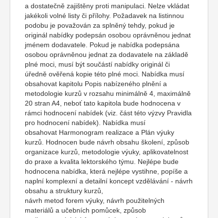
a dostatečně zajištěny proti manipulaci. Nelze vkládat
jakékoli volné listy či přílohy. Požadavek na listinnou
podobu je považován za splněný tehdy, pokud je
originál nabídky podepsán osobou oprávněnou jednat
jménem dodavatele. Pokud je nabídka podepsána
osobou oprávněnou jednat za dodavatele na základě
plné moci, musí být součástí nabídky originál či
úředně ověřená kopie této plné moci. Nabídka musí
obsahovat kapitolu Popis nabízeného plnění a
metodologie kurzů v rozsahu minimálně 4, maximálně
20 stran A4, neboť tato kapitola bude hodnocena v
rámci hodnocení nabídek (viz. část této výzvy Pravidla
pro hodnocení nabídek). Nabídka musí
obsahovat Harmonogram realizace a Plán výuky
kurzů. Hodnocen bude návrh obsahu školení, způsob
organizace kurzů, metodologie výuky, aplikovatelnost
do praxe a kvalita lektorského týmu. Nejlépe bude
hodnocena nabídka, která nejlépe vystihne, popíše a
naplní komplexní a detailní koncept vzdělávání - návrh
obsahu a struktury kurzů,
návrh metod forem výuky, návrh použitelných
materiálů a učebních pomůcek, způsob