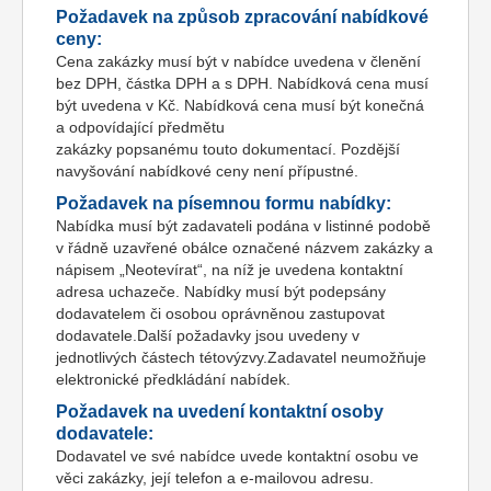
Požadavek na způsob zpracování nabídkové
ceny:
Cena zakázky musí být v nabídce uvedena v členění
bez DPH, částka DPH a s DPH. Nabídková cena musí
být uvedena v Kč. Nabídková cena musí být konečná
a odpovídající předmětu
zakázky popsanému touto dokumentací. Pozdější
navyšování nabídkové ceny není přípustné.
Požadavek na písemnou formu nabídky:
Nabídka musí být zadavateli podána v listinné podobě
v řádně uzavřené obálce označené názvem zakázky a
nápisem „Neotevírat“, na níž je uvedena kontaktní
adresa uchazeče. Nabídky musí být podepsány
dodavatelem či osobou oprávněnou zastupovat
dodavatele.Další požadavky jsou uvedeny v
jednotlivých částech tétovýzvy.Zadavatel neumožňuje
elektronické předkládání nabídek.
Požadavek na uvedení kontaktní osoby
dodavatele:
Dodavatel ve své nabídce uvede kontaktní osobu ve
věci zakázky, její telefon a e-mailovou adresu.