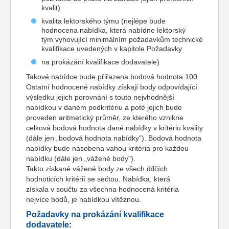
kvalit)
kvalita lektorského týmu (nejlépe bude
hodnocena nabídka, která nabídne lektorský
tým vyhovující minimálním požadavkům technické
kvalifikace uvedených v kapitole Požadavky
na prokázání kvalifikace dodavatele)
Takové nabídce bude přiřazena bodová hodnota 100.
Ostatní hodnocené nabídky získají body odpovídající
výsledku jejich porovnání s touto nejvhodnější
nabídkou v daném podkritériu a poté jejich bude
proveden aritmetický průměr, ze kterého vznikne
celková bodová hodnota dané nabídky v kritériu kvality
(dále jen „bodová hodnota nabídky"). Bodová hodnota
nabídky bude násobena vahou kritéria pro každou
nabídku (dále jen „vážené body").
Takto získané vážené body ze všech dílčích
hodnoticích kritérií se sečtou. Nabídka, která
získala v součtu za všechna hodnocená kritéria
nejvíce bodů, je nabídkou vítěznou.
Požadavky na prokázání kvalifikace
dodavatele: