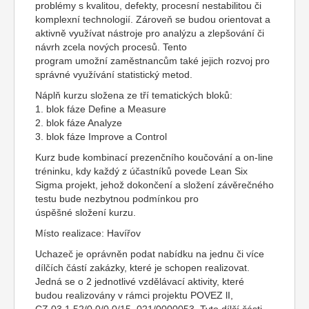
problémy s kvalitou, defekty, procesní nestabilitou či
komplexní technologií. Zároveň se budou orientovat a
aktivně využívat nástroje pro analýzu a zlepšování či
návrh zcela nových procesů. Tento
program umožní zaměstnancům také jejich rozvoj pro
správné využívání statistický metod.
Náplň kurzu složena ze tří tematických bloků:
1. blok fáze Define a Measure
2. blok fáze Analyze
3. blok fáze Improve a Control
Kurz bude kombinací prezenčního koučování a on-line
tréninku, kdy každý z účastníků povede Lean Six
Sigma projekt, jehož dokončení a složení závěrečného
testu bude nezbytnou podmínkou pro
úspěšné složení kurzu.
Místo realizace: Havířov
Uchazeč je oprávněn podat nabídku na jednu či více
dílčích částí zakázky, které je schopen realizovat.
Jedná se o 2 jednotlivé vzdělávací aktivity, které
budou realizovány v rámci projektu POVEZ lI,