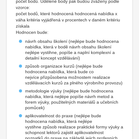
počet bodů. Udělené body pak budou zváženy podle
vzorce:
počet bodů, které hodnocená hodnocená nabídka x
váha kritéria vyjádřená v procentech v daném kritériu
získala
Hodnocen bude:
návrh obsahu školení (nejlépe bude hodnocena
nabídka, která v bodě návrh obsahu školení
nejlépe vystihne, popíše a naplní komplexní a
detailní koncept vzdělávání)
způsob organizace kurzů (nejlépe bude
hodnocena nabídka, která bude co
nejvíce přizpůsobena možnostem realizace
vzdělávacích kurzů za plného výrobního provozu)
metodologie výuky (nejlépe bude hodnocena
nabídka, která nejlépe popíše návrh metod a
forem výuky, použitelných materiálů a učebních
pomůcek)
aplikovatelnost do praxe (nejlépe bude
hodnocena nabídka, která nejlépe
vystihne způsob realizace praktické formy výuky a
schopnost lektorů zajistit aplikovatelnost
poznatků do praxe na základě jejich profesních