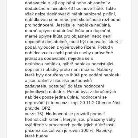
dodavatele o její doplnění nebo objasnění v
dodatečné minimálně 48 hodinové lhůtě. Takto
však nelze doplňovat či měnit nabízené plnění,
nabídkovou cenu nebo jiné skutečnosti rozhodné
pro hodnocení. Jestliže je nabídka neúplná,
marně uplyne dodatečná lhůta pro doplnění,
marně uplyne lhůta pro objasnění nebo není
objasnění dostatečné, musí být dodavatel, který ji
podal, vyloučen z výběrového řízení. Pokud v
nabídce zcela chybí podpis osoby oprávněné
jednat za dodavatele, nejedná se o
neúplnou nabídku, nýbrž nabídku neexistující,
doplnění nabídky proto není možné. Nabídky,
které byly doručeny ve lhůtě pro podání nabídek
a jsou úplné z hlediska požadavků
zadavatele, postupují do fáze hodnocení
jednotlivých nabídek. Pokud byla z doručených
nabídek pouze jedna úplná, hodnocení se
neprovádí (k tomu viz i kap. 20.11.2 Obecné části
pravidel OPZ
verze 15). Hodnocení se provádí pomocí
hodnoticích kritérií, kterým jsou přiřazeny váhy
vyjádřené v procentech podle jejich důležitosti,
přičemž součet vah je roven 100 %. Nabídky,
které budou