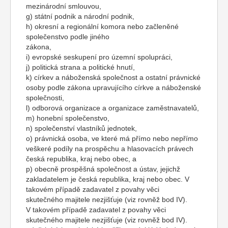
mezinárodní smlouvou,
g) státní podnik a národní podnik,
h) okresní a regionální komora nebo začleněné
společenstvo podle jiného
zákona,
i) evropské seskupení pro územní spolupráci,
j) politická strana a politické hnutí,
k) církev a náboženská společnost a ostatní právnické
osoby podle zákona upravujícího církve a náboženské
společnosti,
l) odborová organizace a organizace zaměstnavatelů,
m) honební společenstvo,
n) společenství vlastníků jednotek,
o) právnická osoba, ve které má přímo nebo nepřímo
veškeré podíly na prospěchu a hlasovacích právech
česká republika, kraj nebo obec, a
p) obecně prospěšná společnost a ústav, jejichž
zakladatelem je česká republika, kraj nebo obec. V
takovém případě zadavatel z povahy věci
skutečného majitele nezjišťuje (viz rovněž bod IV).
V takovém případě zadavatel z povahy věci
skutečného majitele nezjišťuje (viz rovněž bod IV).