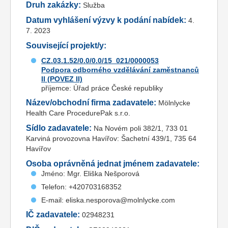
Druh zakázky:
Služba
Datum vyhlášení výzvy k podání nabídek:
4.
7. 2023
Související projekt/y:
CZ.03.1.52/0.0/0.0/15_021/0000053
Podpora odborného vzdělávání zaměstnanců
II (POVEZ II)
příjemce: Úřad práce České republiky
Název/obchodní firma zadavatele:
Mölnlycke
Health Care ProcedurePak s.r.o.
Sídlo zadavatele:
Na Novém poli 382/1, 733 01
Karviná provozovna Havířov: Šachetní 439/1, 735 64
Havířov
Osoba oprávněná jednat jménem zadavatele:
Jméno: Mgr. Eliška Nešporová
Telefon: +420703168352
E-mail: eliska.nesporova@molnlycke.com
IČ zadavatele:
02948231