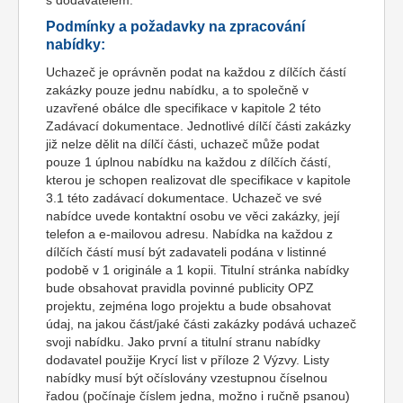
s dodavatelem.
Podmínky a požadavky na zpracování
nabídky:
Uchazeč je oprávněn podat na každou z dílčích částí
zakázky pouze jednu nabídku, a to společně v
uzavřené obálce dle specifikace v kapitole 2 této
Zadávací dokumentace. Jednotlivé dílčí části zakázky
již nelze dělit na dílčí části, uchazeč může podat
pouze 1 úplnou nabídku na každou z dílčích částí,
kterou je schopen realizovat dle specifikace v kapitole
3.1 této zadávací dokumentace. Uchazeč ve své
nabídce uvede kontaktní osobu ve věci zakázky, její
telefon a e-mailovou adresu. Nabídka na každou z
dílčích částí musí být zadavateli podána v listinné
podobě v 1 originále a 1 kopii. Titulní stránka nabídky
bude obsahovat pravidla povinné publicity OPZ
projektu, zejména logo projektu a bude obsahovat
údaj, na jakou část/jaké části zakázky podává uchazeč
svoji nabídku. Jako první a titulní stranu nabídky
dodavatel použije Krycí list v příloze 2 Výzvy. Listy
nabídky musí být očíslovány vzestupnou číselnou
řadou (počínaje číslem jedna, možno i ručně psanou)