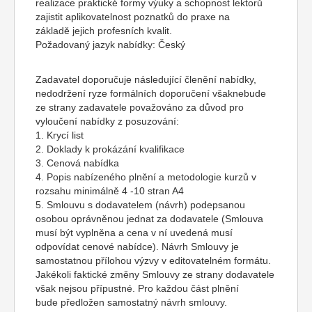
realizace praktické formy výuky a schopnost lektorů
zajistit aplikovatelnost poznatků do praxe na
základě jejich profesních kvalit.
Požadovaný jazyk nabídky: Český
Zadavatel doporučuje následující členění nabídky,
nedodržení ryze formálních doporučení všaknebude
ze strany zadavatele považováno za důvod pro
vyloučení nabídky z posuzování:
1. Krycí list
2. Doklady k prokázání kvalifikace
3. Cenová nabídka
4. Popis nabízeného plnění a metodologie kurzů v
rozsahu minimálně 4 -10 stran A4
5. Smlouvu s dodavatelem (návrh) podepsanou
osobou oprávněnou jednat za dodavatele (Smlouva
musí být vyplněna a cena v ní uvedená musí
odpovídat cenové nabídce). Návrh Smlouvy je
samostatnou přílohou výzvy v editovatelném formátu.
Jakékoli faktické změny Smlouvy ze strany dodavatele
však nejsou přípustné. Pro každou část plnění
bude předložen samostatný návrh smlouvy.