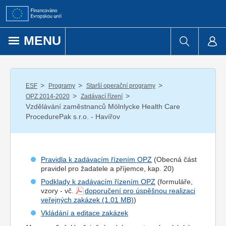
Přejít k obsahu
MENU
/
/
/
ESF
Programy
Starší operační programy
/
/
OPZ 2014-2020
Zadávací řízení
Vzdělávání zaměstnanců Mölnlycke Health Care
ProcedurePak s.r.o. - Havířov
Pravidla k zadávacím řízením OPZ
(Obecná část
pravidel pro
žadatel
e a
příjemce
, kap. 20)
Podklady k zadávacím řízením OPZ
(formuláře,
vzory - vč.
doporučení pro úspěšnou realizaci
veřejných zakázek
)
Vkládání a editace zakázek