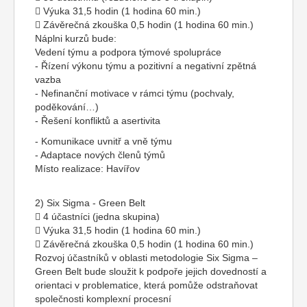
 Výuka 31,5 hodin (1 hodina 60 min.)
 Závěrečná zkouška 0,5 hodin (1 hodina 60 min.)
Náplni kurzů bude:
Vedení týmu a podpora týmové spolupráce
- Řízení výkonu týmu a pozitivní a negativní zpětná
vazba
- Nefinanční motivace v rámci týmu (pochvaly,
poděkování…)
- Řešení konfliktů a asertivita
- Komunikace uvnitř a vně týmu
- Adaptace nových členů týmů
Místo realizace: Havířov
2) Six Sigma - Green Belt
 4 účastníci (jedna skupina)
 Výuka 31,5 hodin (1 hodina 60 min.)
 Závěrečná zkouška 0,5 hodin (1 hodina 60 min.)
Rozvoj účastníků v oblasti metodologie Six Sigma –
Green Belt bude sloužit k podpoře jejich dovedností a
orientaci v problematice, která pomůže odstraňovat
společnosti komplexní procesní