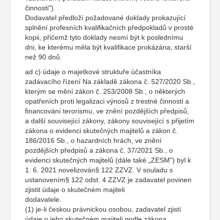
činnosti").
Dodavatel předloží požadované doklady prokazující
splnění profesních kvalifikačních předpokladů v prosté
kopii, přičemž tyto doklady nesmí být k poslednímu
dni, ke kterému měla být kvalifikace prokázána, starší
než 90 dnů.
ad c) údaje o majetkové struktuře účastníka
zadávacího řízení Na základě zákona č. 527/2020 Sb.,
kterým se mění zákon č. 253/2008 Sb., o některých
opatřeních proti legalizaci výnosů z trestné činnosti a
financování terorismu, ve znění pozdějších předpisů,
a další související zákony, zákony související s přijetím
zákona o evidenci skutečných majitelů a zákon č.
186/2016 Sb., o hazardních hrách, ve znění
pozdějších předpisů a zákona č. 37/2021 Sb., o
evidenci skutečných majitelů (dále také „ZESM") byl k
1. 6. 2021 novelizován§ 122 ZZVZ. V souladu s
ustanovením§ 122 odst. 4 ZZVZ je zadavatel povinen
zjistit údaje o skutečném majiteli
dodavatele.
(1) je-li českou právnickou osobou, zadavatel zjistí
údaje o jeho skutečném majiteli podle zákona