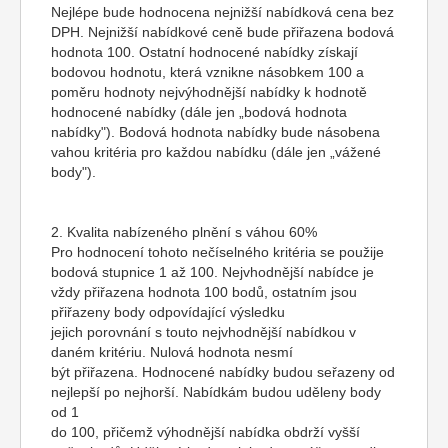
Nejlépe bude hodnocena nejnižší nabídková cena bez
DPH. Nejnižší nabídkové ceně bude přiřazena bodová
hodnota 100. Ostatní hodnocené nabídky získají
bodovou hodnotu, která vznikne násobkem 100 a
poměru hodnoty nejvýhodnější nabídky k hodnotě
hodnocené nabídky (dále jen „bodová hodnota
nabídky"). Bodová hodnota nabídky bude násobena
vahou kritéria pro každou nabídku (dále jen „vážené
body").
2. Kvalita nabízeného plnění s váhou 60%
Pro hodnocení tohoto nečíselného kritéria se použije
bodová stupnice 1 až 100. Nejvhodnější nabídce je
vždy přiřazena hodnota 100 bodů, ostatním jsou
přiřazeny body odpovídající výsledku
jejich porovnání s touto nejvhodnější nabídkou v
daném kritériu. Nulová hodnota nesmí
být přiřazena. Hodnocené nabídky budou seřazeny od
nejlepší po nejhorší. Nabídkám budou uděleny body
od 1
do 100, přičemž výhodnější nabídka obdrží vyšší