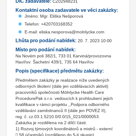
DIČ zadavatele:
CZ02948231
Kontaktní osoba zadavatele ve věci zakázky:
Jméno: Mgr. Eliška Nešporová
Telefon: +420703168352
E-mail: eliska.nesporova@molnlycke.com
Lhůta pro podání nabídek:
20. 7. 2023 10:00
Místo pro podání nabídek:
Na Novém poli 382/1, 733 01 Karviná/provozovna
Havířov: Šachetní 439/1, 735 64 Havířov
Popis (specifikace) předmětu zakázky:
Předmětem zakázky je realizace níže uvedených
odborných školení (dále jen vzdělávacích aktivit)
pracovníků společnosti Mölnlycke Health Care
ProcedurePak s.r.o. vedoucích k prohloubení jejich
kvalifikace v rámci projektu ,,Podpora odborného
vzdělávání zaměstnanců II (dále jen POVEZ II),
reg. č. cz.03.1.5210.0/0.0/15_021/0000053.
Zakázka je rozdělena na 2 dílčí části:
1) Rozvoj týmových koordinátorů a mistrů - externí
 58 účastníků (rozděleno do 5-ti skupin)