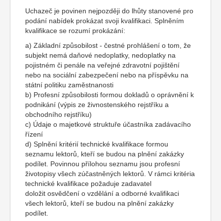
Uchazeč je povinen nejpozději do lhůty stanovené pro
podání nabídek prokázat svoji kvalifikaci. Splněním
kvalifikace se rozumí prokázání:
a) Základní způsobilost - čestné prohlášení o tom, že
subjekt nemá daňové nedoplatky, nedoplatky na
pojistném či penále na veřejné zdravotní pojištění
nebo na sociální zabezpečení nebo na příspěvku na
státní politiku zaměstnanosti
b) Profesní způsobilosti formou dokladů o oprávnění k
podnikání (výpis ze živnostenského rejstříku a
obchodního rejstříku)
c) Údaje o majetkové struktuře účastníka zadávacího
řízení
d) Splnění kritérií technické kvalifikace formou
seznamu lektorů, kteří se budou na plnění zakázky
podílet. Povinnou přílohou seznamu jsou profesní
životopisy všech zúčastněných lektorů. V rámci kritéria
technické kvalifikace požaduje zadavatel
doložit osvědčení o vzdělání a odborné kvalifikaci
všech lektorů, kteří se budou na plnění zakázky
podílet.