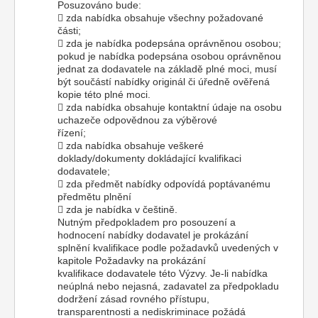
Posuzováno bude:
 zda nabídka obsahuje všechny požadované
části;
 zda je nabídka podepsána oprávněnou osobou;
pokud je nabídka podepsána osobou oprávněnou
jednat za dodavatele na základě plné moci, musí
být součástí nabídky originál či úředně ověřená
kopie této plné moci.
 zda nabídka obsahuje kontaktní údaje na osobu
uchazeče odpovědnou za výběrové
řízení;
 zda nabídka obsahuje veškeré
doklady/dokumenty dokládající kvalifikaci
dodavatele;
 zda předmět nabídky odpovídá poptávanému
předmětu plnění
 zda je nabídka v češtině.
Nutným předpokladem pro posouzení a
hodnocení nabídky dodavatel je prokázání
splnění kvalifikace podle požadavků uvedených v
kapitole Požadavky na prokázání
kvalifikace dodavatele této Výzvy. Je-li nabídka
neúplná nebo nejasná, zadavatel za předpokladu
dodržení zásad rovného přístupu,
transparentnosti a nediskriminace požádá