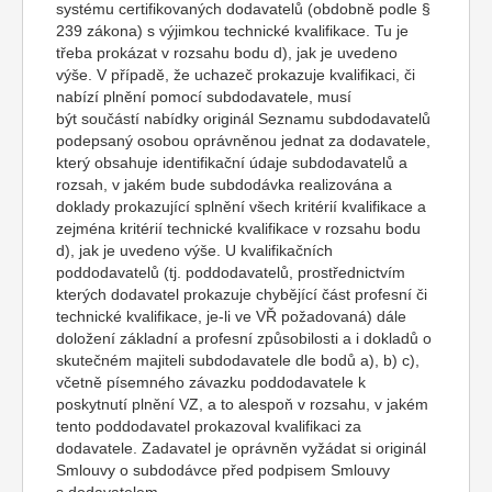
systému certifikovaných dodavatelů (obdobně podle §
239 zákona) s výjimkou technické kvalifikace. Tu je
třeba prokázat v rozsahu bodu d), jak je uvedeno
výše. V případě, že uchazeč prokazuje kvalifikaci, či
nabízí plnění pomocí subdodavatele, musí
být součástí nabídky originál Seznamu subdodavatelů
podepsaný osobou oprávněnou jednat za dodavatele,
který obsahuje identifikační údaje subdodavatelů a
rozsah, v jakém bude subdodávka realizována a
doklady prokazující splnění všech kritérií kvalifikace a
zejména kritérií technické kvalifikace v rozsahu bodu
d), jak je uvedeno výše. U kvalifikačních
poddodavatelů (tj. poddodavatelů, prostřednictvím
kterých dodavatel prokazuje chybějící část profesní či
technické kvalifikace, je-li ve VŘ požadovaná) dále
doložení základní a profesní způsobilosti a i dokladů o
skutečném majiteli subdodavatele dle bodů a), b) c),
včetně písemného závazku poddodavatele k
poskytnutí plnění VZ, a to alespoň v rozsahu, v jakém
tento poddodavatel prokazoval kvalifikaci za
dodavatele. Zadavatel je oprávněn vyžádat si originál
Smlouvy o subdodávce před podpisem Smlouvy