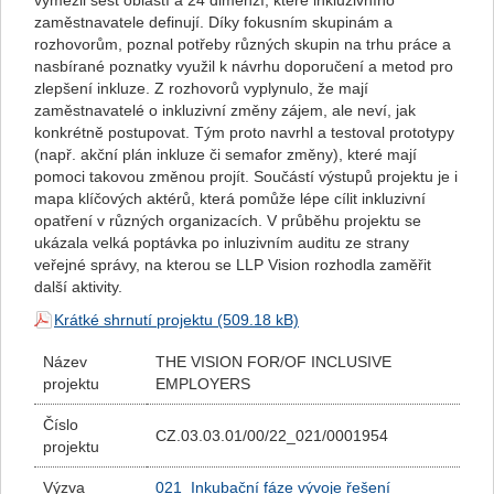
vymezil šest oblastí a 24 dimenzí, které inkluzivního
zaměstnavatele definují. Díky fokusním skupinám a
rozhovorům, poznal potřeby různých skupin na trhu práce a
nasbírané poznatky využil k návrhu doporučení a metod pro
zlepšení inkluze. Z rozhovorů vyplynulo, že mají
zaměstnavatelé o inkluzivní změny zájem, ale neví, jak
konkrétně postupovat. Tým proto navrhl a testoval prototypy
(např. akční plán inkluze či semafor změny), které mají
pomoci takovou změnou projít. Součástí výstupů projektu je i
mapa klíčových aktérů, která pomůže lépe cílit inkluzivní
opatření v různých organizacích. V průběhu projektu se
ukázala velká poptávka po inluzivním auditu ze strany
veřejné správy, na kterou se LLP Vision rozhodla zaměřit
další aktivity.
Krátké shrnutí projektu
Název
THE VISION FOR/OF INCLUSIVE
projektu
EMPLOYERS
Číslo
CZ.03.03.01/00/22_021/0001954
projektu
Výzva
021 Inkubační fáze vývoje řešení