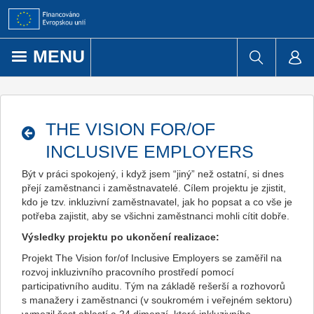
Přejít k obsahu
MENU
THE VISION FOR/OF
INCLUSIVE EMPLOYERS
Být v práci spokojený, i když jsem “jiný” než ostatní, si dnes
přejí zaměstnanci i zaměstnavatelé. Cílem projektu je zjistit,
kdo je tzv. inkluzivní zaměstnavatel, jak ho popsat a co vše je
potřeba zajistit, aby se všichni zaměstnanci mohli cítit dobře.
Výsledky projektu po ukončení realizace:
Projekt The Vision for/of Inclusive Employers se zaměřil na
rozvoj inkluzivního pracovního prostředí pomocí
participativního auditu. Tým na základě rešerší a rozhovorů
s manažery i zaměstnanci (v soukromém i veřejném sektoru)