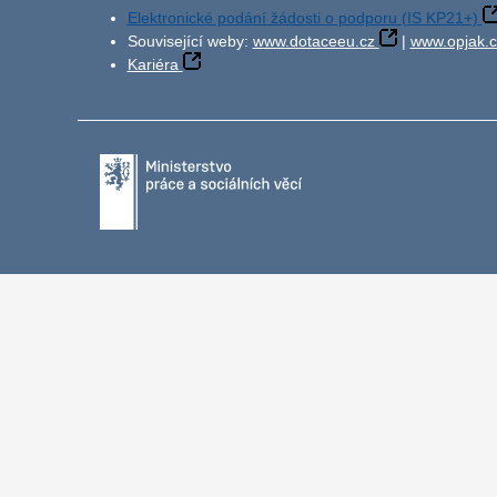
Elektronické podání žádosti o podporu (IS KP21+)
Související weby:
www.dotaceeu.cz
|
www.opjak.c
Kariéra