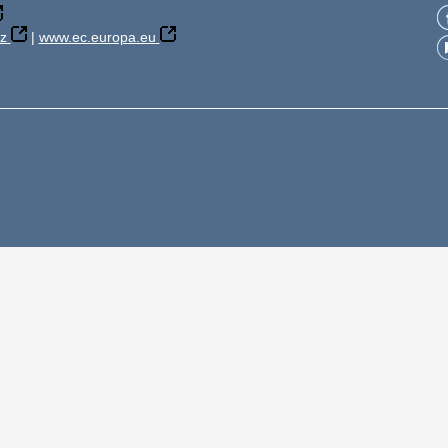
z
|
www.ec.europa.eu