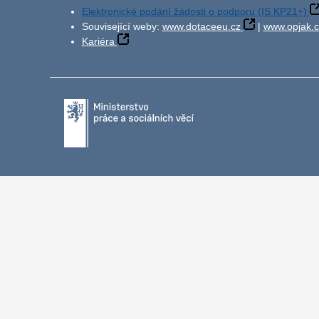
Elektronické podání žádosti o podporu (IS KP21+)
Související weby:
www.dotaceeu.cz
|
www.opjak.c
Kariéra