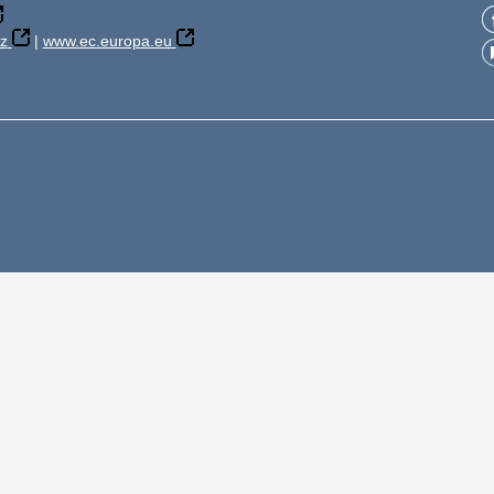
z
|
www.ec.europa.eu