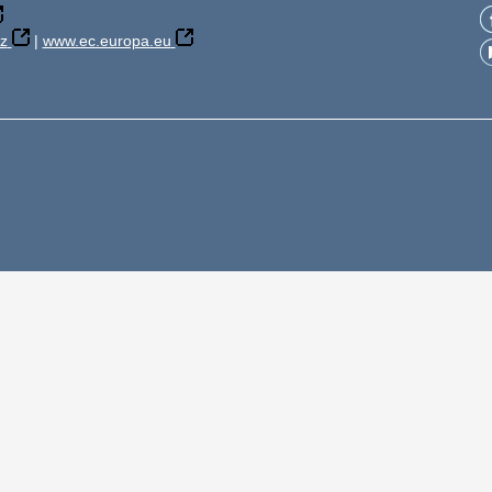
z
|
www.ec.europa.eu