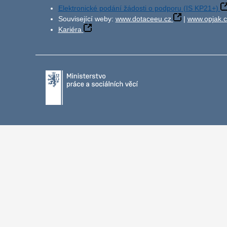
Elektronické podání žádosti o podporu (IS KP21+)
Související weby:
www.dotaceeu.cz
|
www.opjak.c
Kariéra