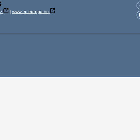
z
|
www.ec.europa.eu