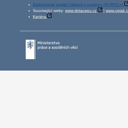
Elektronické podání žádosti o podporu (IS KP21+)
Související weby:
www.dotaceeu.cz
|
www.opjak.c
Kariéra