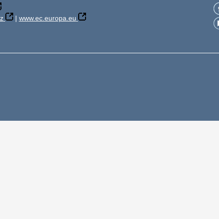
z
|
www.ec.europa.eu