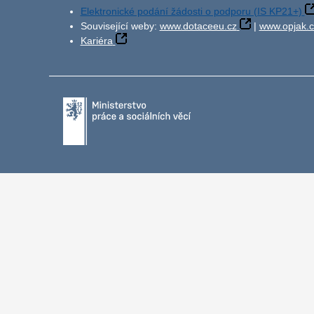
Elektronické podání žádosti o podporu (IS KP21+)
Související weby:
www.dotaceeu.cz
|
www.opjak.c
Kariéra