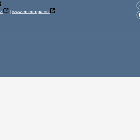
z
|
www.ec.europa.eu