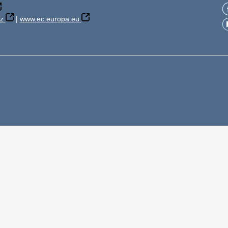
z
|
www.ec.europa.eu