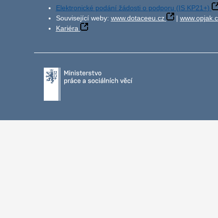
Elektronické podání žádosti o podporu (IS KP21+)
Související weby:
www.dotaceeu.cz
|
www.opjak.c
Kariéra