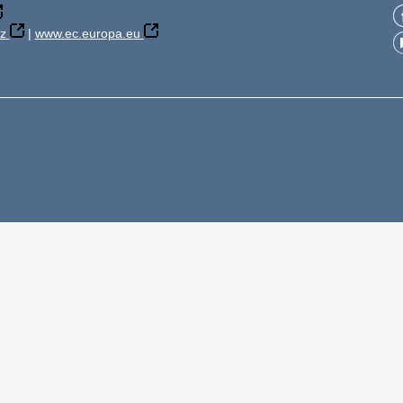
z
|
www.ec.europa.eu