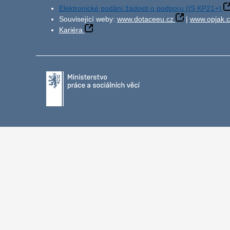
Elektronické podání žádosti o podporu (IS KP21+)
Související weby:
www.dotaceeu.cz
|
www.opjak.c
Kariéra