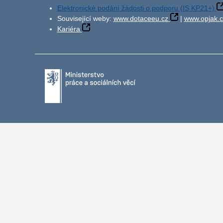
Elektronické podání žádosti o podporu (IS KP21+)
Související weby:
www.dotaceeu.cz
|
www.opjak.c
Kariéra