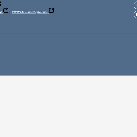
z
|
www.ec.europa.eu