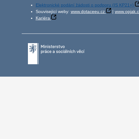
Elektronické podání žádosti o podporu (IS KP21+)
Související weby:
www.dotaceeu.cz
|
www.opjak.c
Kariéra