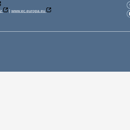
z
|
www.ec.europa.eu