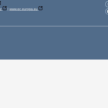
z
|
www.ec.europa.eu