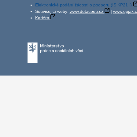
Elektronické podání žádosti o podporu (IS KP21+)
Související weby:
www.dotaceeu.cz
|
www.opjak.c
Kariéra