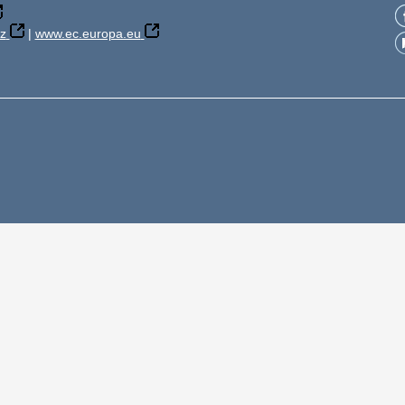
z
|
www.ec.europa.eu