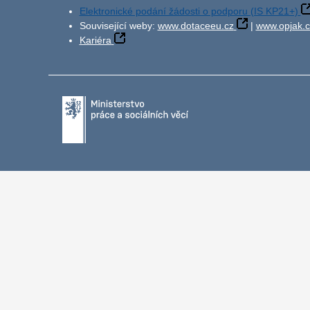
Elektronické podání žádosti o podporu (IS KP21+)
Související weby:
www.dotaceeu.cz
|
www.opjak.c
Kariéra