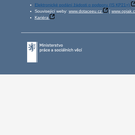
Elektronické podání žádosti o podporu (IS KP21+)
Související weby:
www.dotaceeu.cz
|
www.opjak.c
Kariéra