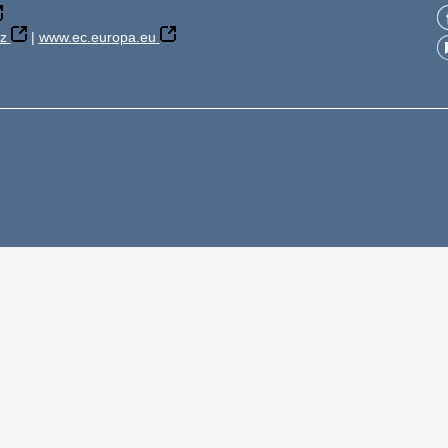
z
|
www.ec.europa.eu