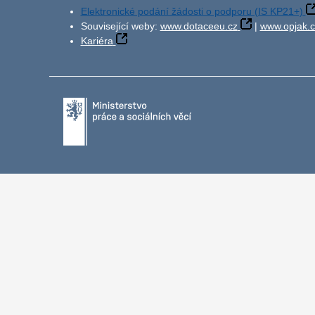
Elektronické podání žádosti o podporu (IS KP21+)
Související weby:
www.dotaceeu.cz
|
www.opjak.c
Kariéra