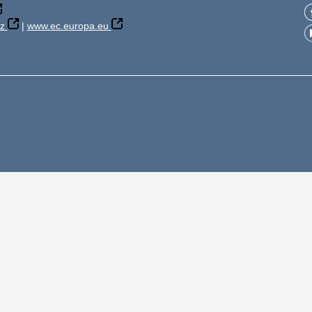
z
|
www.ec.europa.eu