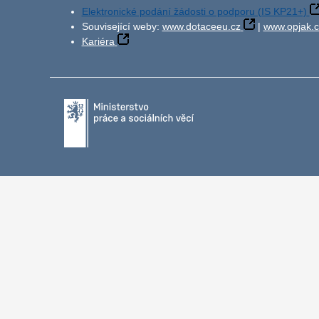
Elektronické podání žádosti o podporu (IS KP21+)
Související weby:
www.dotaceeu.cz
|
www.opjak.c
Kariéra