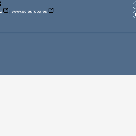
z
|
www.ec.europa.eu