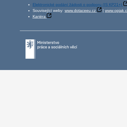
Elektronické podání žádosti o podporu (IS KP21+)
Související weby:
www.dotaceeu.cz
|
www.opjak.c
Kariéra