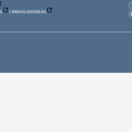
z
|
www.ec.europa.eu