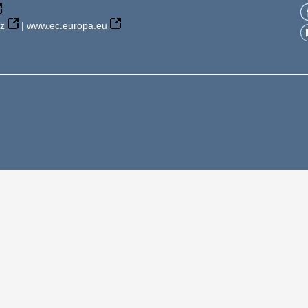
z
|
www.ec.europa.eu