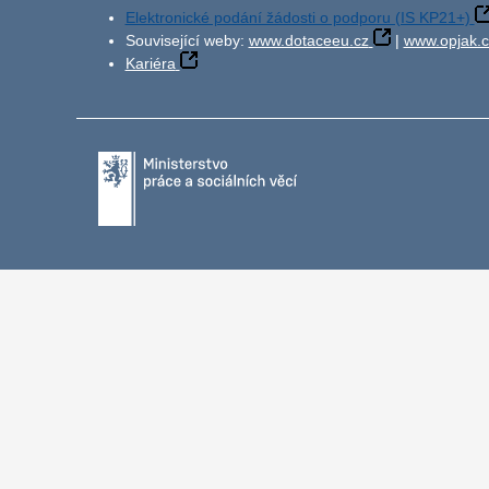
Elektronické podání žádosti o podporu (IS KP21+)
Související weby:
www.dotaceeu.cz
|
www.opjak.c
Kariéra