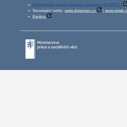
Elektronické podání žádosti o podporu (IS KP21+)
Související weby:
www.dotaceeu.cz
|
www.opjak.c
Kariéra