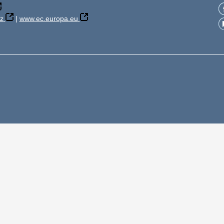
z
|
www.ec.europa.eu