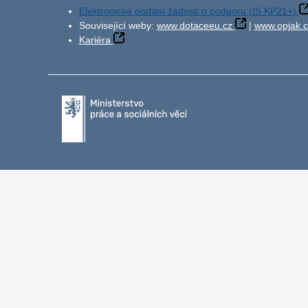
Elektronické podání žádosti o podporu (IS KP21+)
Související weby:
www.dotaceeu.cz
|
www.opjak.c
Kariéra