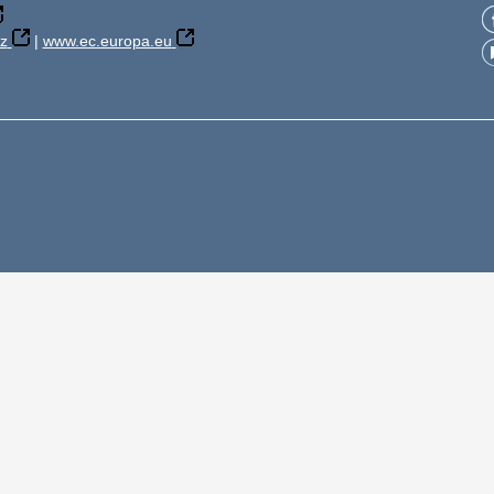
z
|
www.ec.europa.eu