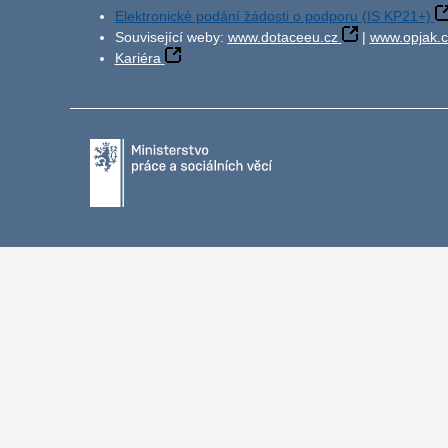
Elektronické podání žádosti o podporu (IS KP21+)
Související weby:
www.dotaceeu.cz
|
www.opjak.c
Kariéra