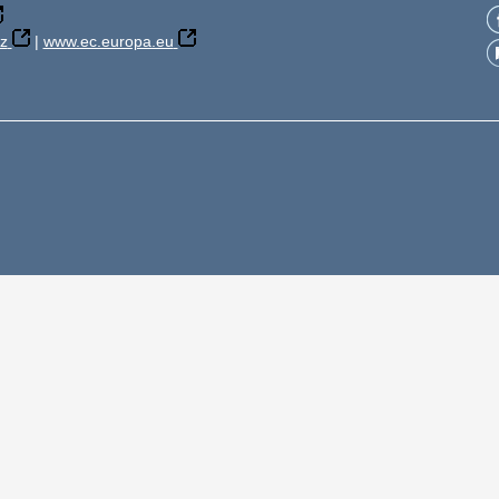
z
|
www.ec.europa.eu