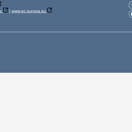
z
|
www.ec.europa.eu