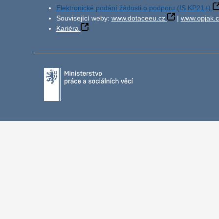
Elektronické podání žádosti o podporu (IS KP21+)
Související weby:
www.dotaceeu.cz
|
www.opjak.c
Kariéra