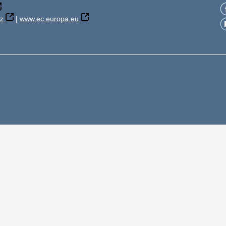
z
|
www.ec.europa.eu