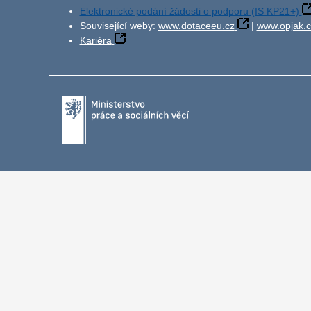
Elektronické podání žádosti o podporu (IS KP21+)
Související weby:
www.dotaceeu.cz
|
www.opjak.c
Kariéra