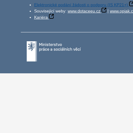
Elektronické podání žádosti o podporu (IS KP21+)
Související weby:
www.dotaceeu.cz
|
www.opjak.c
Kariéra