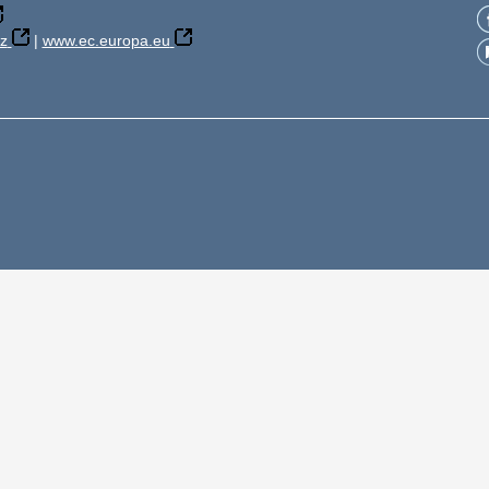
z
|
www.ec.europa.eu