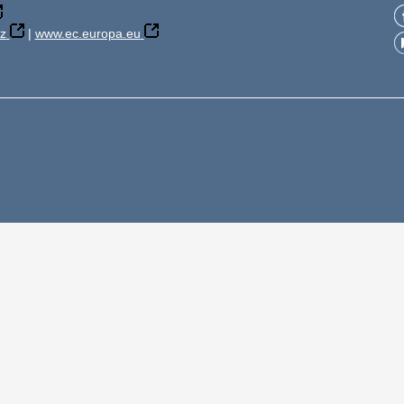
z
|
www.ec.europa.eu