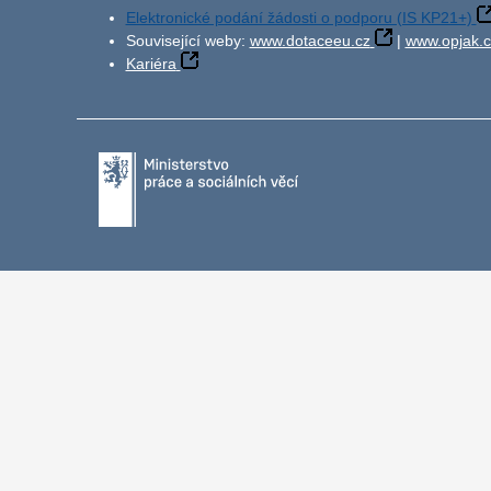
Elektronické podání žádosti o podporu (IS KP21+)
Související weby:
www.dotaceeu.cz
|
www.opjak.c
Kariéra