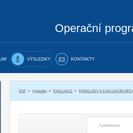
Operační prog
UM
VÝSLEDKY
KONTAKTY
/
/
/
ESF
Výsledky
EVALUACE
PODKLADY K EVALUACÍM OPZ