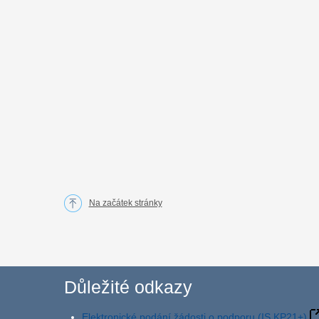
Na začátek stránky
Důležité odkazy
Elektronické podání žádosti o podporu (IS KP21+)