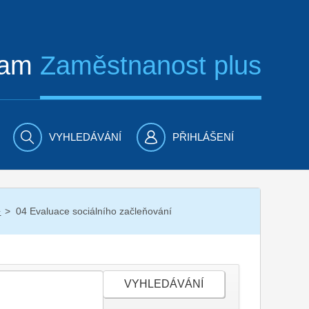
ram
Zaměstnanost plus
VYHLEDÁVÁNÍ
PŘIHLÁŠENÍ
/
04 Evaluace sociálního začleňování
+
VYHLEDÁVÁNÍ