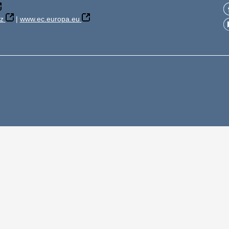
z
|
www.ec.europa.eu