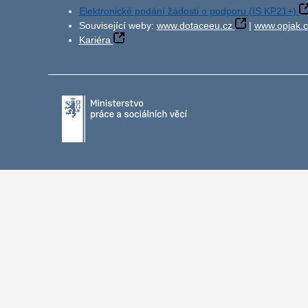
Elektronické podání žádosti o podporu (IS KP21+)
Související weby:
www.dotaceeu.cz
|
www.opjak.c
Kariéra