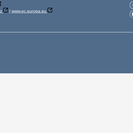
z
|
www.ec.europa.eu