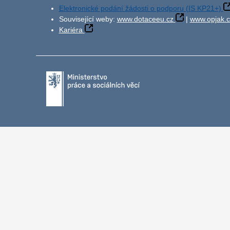
Elektronické podání žádosti o podporu (IS KP21+)
Související weby:
www.dotaceeu.cz
|
www.opjak.c
Kariéra