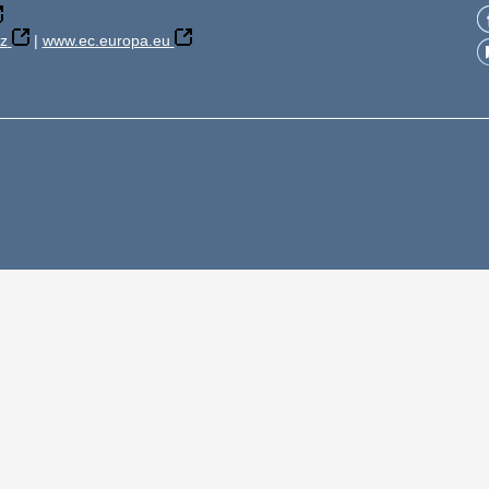
z
|
www.ec.europa.eu