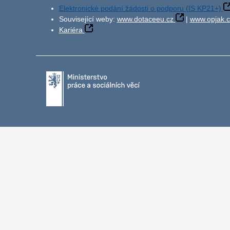
Elektronické podání žádosti o podporu (IS KP21+)
Související weby:
www.dotaceeu.cz
|
www.opjak.c
Kariéra