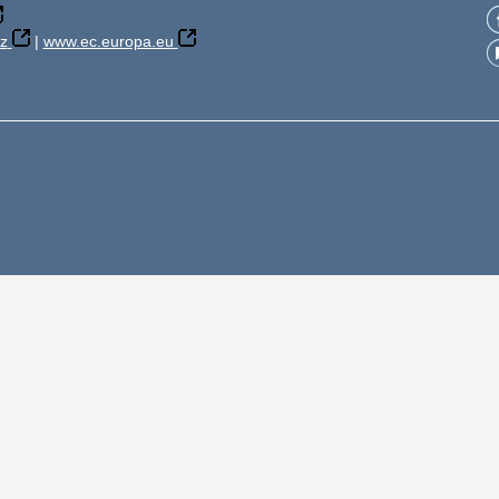
z
|
www.ec.europa.eu