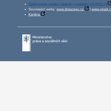
Elektronické podání žádosti o podporu (IS KP21+)
Související weby:
www.dotaceeu.cz
|
www.opjak.c
Kariéra