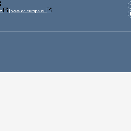
z
|
www.ec.europa.eu