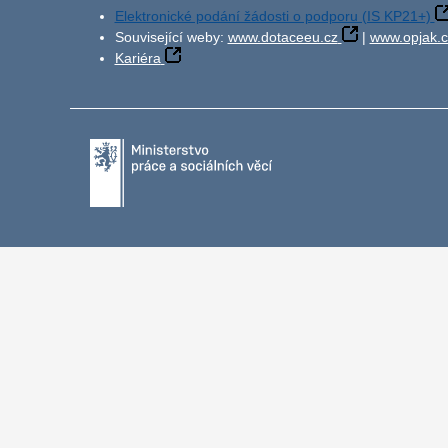
Elektronické podání žádosti o podporu (IS KP21+)
Související weby:
www.dotaceeu.cz
|
www.opjak.c
Kariéra